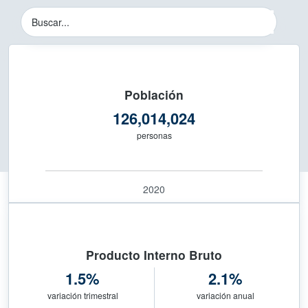
Instituto Nacional de Estadística y 
Buscador del Sitio del INEGI
Población
126,014,024
personas
2020
Producto Interno Bruto