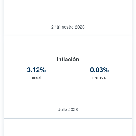
1.5%
2.1%
variación trimestral
variación anual
o
2
trimestre 2026
Inflación
3.12%
0.03%
anual
mensual
Julio 2026