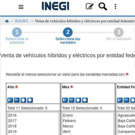
Menú
de
navegación
RAIAVL
Venta de vehículos híbridos y eléctricos por entidad federati
>>
>>
1
2
3
Selecciona el
Selecciona las
Ver el tabulado
tabulado
variables
Venta de vehículos híbridos y eléctricos por entidad fed
Necesita al menos seleccionar un valor para las variables marcadas con
Año
Mes
Entidad Fe
Total
11
Seleccionado
Total
12
Seleccionado
Total
33
Se