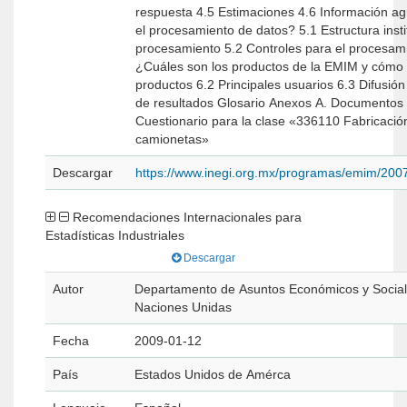
respuesta 4.5 Estimaciones 4.6 Información agregada 5. ¿Cómo se realiza
el procesamiento de datos? 5.1 Estructura institucional para el
procesamiento 5.2 Controles para el procesamiento de datos en la EMIM 6.
¿Cuáles son los productos de la EMIM y cómo se difunden? 6.1 Principales
productos 6.2 Principales usuarios 6.3 Difusión de resultados 6.4 Ejemplos
de resultados Glosario Anexos A. Documentos técnicos y metodológicos B.
Cuestionario para la clase «336110 Fabricación de automóviles
camionetas»
Descargar
https://www.inegi.org.mx/programas/emim/200
Recomendaciones Internacionales para
Estadísticas Industriales
Descargar
Autor
Departamento de Asuntos Económicos y Social
Naciones Unidas
Fecha
2009-01-12
País
Estados Unidos de Amérca