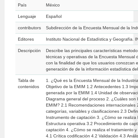
País
México
Lenguaje
Español
contributors
Subdirección de la Encuesta Mensual de la Ind
Editores
Instituto Nacional de Estadística y Geografía. 
Descripción
Describe las principales características metodo
técnicas y operativas de la Encuesta Mensual d
con la finalidad de que los usuarios conozcan 
generación de de la información estadística del
Tabla de
1. ¿Qué es la Encuesta Mensual de la Industria Manufacturera (EMIM)? 1
contenidos
Objetivo de la EMIM 1.2 Antecedentes 1.3 Importancia de la estadística
generada por la EMIM 1.4 Unidad de observación 1.5 Diseño estadístico 1.6
Diagrama general del proceso 2. ¿Cuáles son las variables que capta la
EMIM? 2.1 Recomendaciones internacionales 2.2 Esquema de temas,
categorías, variables y clasificaciones 2.3 Definiciones conceptuales 2.4
Instrumento de captación 3. ¿Cómo se realiza la captación de datos? 3.1
Estructura operativa 3.2 Procedimiento de captación 3.3 Controles de la
captación 4. ¿Cómo se realiza el tratamiento y validación de la información?
4.1 Crítica codificación 4.2 Validación 4.3 Análisis de la información 4.4 No -