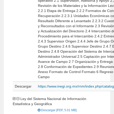
operativo 2.1 Supervisión, Asesoría y Apoyo 2.2 Recepción y
Revisión de los Materiales y la Información 
2.2.1 Etapa de Entrega 2.2.2 Formatos de Control 2.2.3 Etapa de
Recuperación 2.2.3.1 Unidades Económicas con Código de
Resultado Diferente a Levantado 2.2.3.2 Cuestionarios Recibidos
y Reconsultados con el Informante 2.3 Revisión de la Información
y Actualización del Directorio 2.4 Intercambio de Información 2.4.1
Procedimiento para el Intercambio 2.4.2 Entrevistador Origen
2.4.3 Supervisor Origen 2.4.4 Jefe de Grupo Origen 2.4.5 Jefe de
Grupo Destino 2.4.6 Supervisor Destino 2.4.7 Entrevistador
Destino 2.4.8 Operación del Sistema de Intercambio a Través del
Administrador Universal 2.5 Captación por Internet 2.6 Análisis del
Avance de Campo 2.7 Organización y Entrega de la Información
2.8 Conformación de Expedientes 2.9 Reuniones de Trabajo
Anexo Formato de Control Formato 6 Regreso de Cuestionarios a
Campo
Descargar
https://www.inegi.org.mx/rnm/index.php/catal
Ley del Sistema Nacional de Información
Estadística y Geográfica
Descargar [PDF, 5.01 MB]