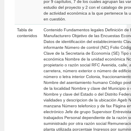
por 9 capítulos, 7 de los cuales agrupan las va
estudio del proyecto y 2 con el catalogo de pro
de actividad económica a la que pertenece la
en cuestión.
Tabla de
Contenido Fundamentos legales Definición de Establecimiento
contenidos
Manufacturero Objetivo de las Encuestas Económicas Nacionales
Datos de identificación del establecimiento Clave única Clave del
informante Número de control (NC) Folio Código de actividad
Clave de la Secretaria de Economía (SE) Tipo de unidad
económica Nombre de la unidad económica Nombre del
propietario o razón social RFC Avenida, calle, andador o
carretera, número exterior o número de edificio, pis
número o letra interior Colonia, fraccionamiento, unidad o barrio
Nombre del asentamiento humano Código postal Nombre y clave
de la localidad Nombre y clave del Municipio o delegación
Nombre y clave del Estado o del Distrito Federal Nombre y tipo
vialidades y descripcion de la ubicación Ageb Número de
manzana Número telefonico y de fax Página en internet Correo
electrónico Jefe de grupo Supervisor Entrevistador Días
trabajados Personal dependiente de la razón social Personal
suministrado por otra razón social Remuneraciones Capaci
planta utilizada porcentaje Ingresos por suministro de bienes y