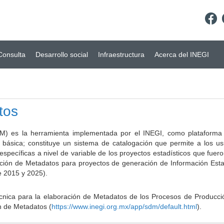
Consulta
Desarrollo social
Infraestructura
Acerca del INEGI
tos
) es la herramienta implementada por el INEGI, como plataforma d
a básica; constituye un sistema de catalogación que permite a los u
 específicas a nivel de variable de los proyectos estadísticos que fu
ción de Metadatos para proyectos de generación de Información Estad
e 2015 y 2025).
ca para la elaboración de Metadatos de los Procesos de Producción
n de Metadatos (
https://www.inegi.org.mx/app/sdm/default.html
).