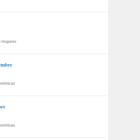
en Hogares
iembre
conómicas
bre
conómicas