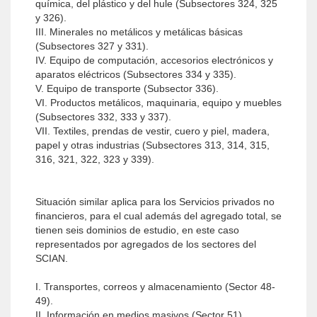
química, del plástico y del hule (Subsectores 324, 325
y 326).
III. Minerales no metálicos y metálicas básicas
(Subsectores 327 y 331).
IV. Equipo de computación, accesorios electrónicos y
aparatos eléctricos (Subsectores 334 y 335).
V. Equipo de transporte (Subsector 336).
VI. Productos metálicos, maquinaria, equipo y muebles
(Subsectores 332, 333 y 337).
VII. Textiles, prendas de vestir, cuero y piel, madera,
papel y otras industrias (Subsectores 313, 314, 315,
316, 321, 322, 323 y 339).
Situación similar aplica para los Servicios pri­vados no
financieros, para el cual además del agre­gado total, se
tienen seis dominios de estudio, en este caso
representados por agregados de los sec­tores del
SCIAN.
I. Transportes, correos y almacenamiento (Sector 48-
49).
II. Información en medios masivos (Sector 51).