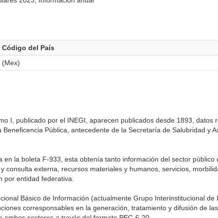
ulares 2023, Información anual
Código del País
(Mex)
omo I, publicado por el INEGI, aparecen publicados desde 1893, datos 
a Beneficencia Pública, antecedente de la Secretaría de Salubridad y A
a en la boleta F-933, esta obtenía tanto información del sector público
y consulta externa, recursos materiales y humanos, servicios, morbilid
 por entidad federativa.
tucional Básico de Información (actualmente Grupo Interinstitucional de
tuciones corresponsables en la generación, tratamiento y difusión de las
de ambos sectores a través del formato PEC-6-20.