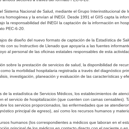
 el Sistema Nacional de Salud, mediante el Grupo Interinstitucional de 
era homogénea y la envían al INEGI. Desde 1991 el GIIS capta la info
bajo la responsabilidad del INEGI la captación de la información en hospi
ato PEC-6-20.
ajos de diseño del nuevo formato de captación de la Estadística de Sa
nto con su Instructivo de Llenado que apoyaría a las fuentes informant
oyo al personal de las oficinas estatales responsables de esta activida
ón sobre la prestación de servicios de salud, la disponibilidad de rec
 como la morbilidad hospitalaria registrada a través del diagnóstico pri
isis, investigación, planeación y evaluación de las características y efe
de la estadística de Servicios Médicos, los establecimientos de atenci
en el servicio de hospitalización (que cuenten con camas censables). T
obre los servicios proporcionados, las enfermedades que se atendiero
agnóstico principal de egreso), así como los recursos humanos y materia
ursos humanos (los correspondientes a médicos que laboran en el esta
función principal de los médicos en contacto directo con el paciente o en