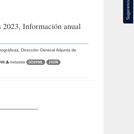
Sugerencias
es 2023, Información anual
mográficas, Dirección General Adjunta de
098
metadata
DDI/XML
JSON