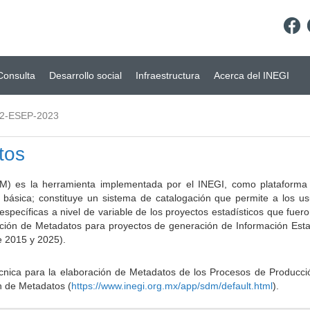
Consulta
Desarrollo social
Infraestructura
Acerca del INEGI
2-ESEP-2023
tos
) es la herramienta implementada por el INEGI, como plataforma d
a básica; constituye un sistema de catalogación que permite a los u
 específicas a nivel de variable de los proyectos estadísticos que fu
ción de Metadatos para proyectos de generación de Información Estad
e 2015 y 2025).
ca para la elaboración de Metadatos de los Procesos de Producción
n de Metadatos (
https://www.inegi.org.mx/app/sdm/default.html
).