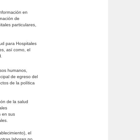
Información en
rmación de
tales particulares,
lud para Hospitales
es, así como, el
d.
ursos humanos,
ncipal de egreso del
ctos de la política
ón de la salud
ales
n en sus
les.
blecimiento), el
 otras labores no