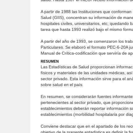
A partir de 1988 las Instituciones que conforman
Salud (GIIS), concentran su información de man
hospitales civiles, universitarios, etc; quedando 
tarea que hasta 1993 realizó bajo el mismo form
A partir del año de 1993, se comenzaron los trab
Particulares. Se elaboró el formato PEC-6-20A ju
Manual de Crítica-codificación que serviría de ap
RESUMEN
Las Estadísticas de Salud proporcionan informaci
físicos y materiales de las unidades médicas, así
sector privado. Esta información sirve para el anál
sobre salud en el país.
En resumen, se considerarán fuentes informantes 
pertenecientes al sector privado, que proporcion
establecimientos deberán reportar información s
establecimientos (morbilidad hospitalaria por di
Conviene destacar que en el apartado de los rec
objetivo de la presente estadística es definir la 