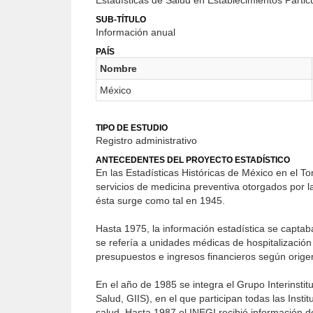
Estadísticas de Salud en Establecimientos Partic
SUB-TÍTULO
Información anual
PAÍS
Nombre
México
TIPO DE ESTUDIO
Registro administrativo
ANTECEDENTES DEL PROYECTO ESTADÍSTICO
En las Estadísticas Históricas de México en el T
servicios de medicina preventiva otorgados por l
ésta surge como tal en 1945.
Hasta 1975, la información estadística se captab
se refería a unidades médicas de hospitalización 
presupuestos e ingresos financieros según origen
En el año de 1985 se integra el Grupo Interinsti
Salud, GIIS), en el que participan todas las Insti
salud. Hasta 1987 el INEGI recibió información 