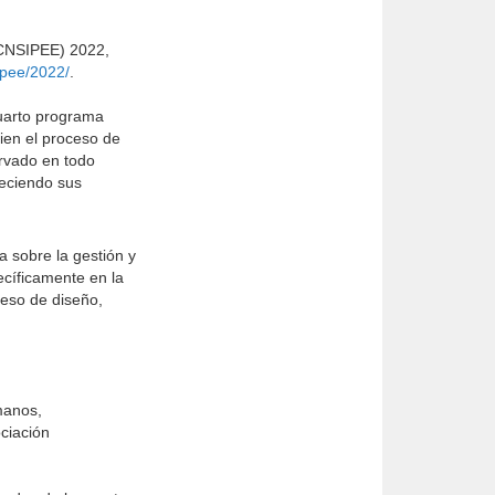
 (CNSIPEE) 2022,
ipee/2022/
.
uarto programa
bien el proceso de
ervado en todo
ueciendo sus
a sobre la gestión y
ecíficamente en la
ceso de diseño,
umanos,
ociación