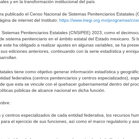
les y en la transformación institucional del país.
ntra publicado el Censo Nacional de Sistemas Penitenciarios Estatales
gina de internet del Instituto:
https://www.inegi.org.mx/programas/cns
e Sistemas Penitenciarios Estatales (CNSIPEE) 2023, como el decimoc
de sistema penitenciario en el ámbito estatal del Estado mexicano. Si 
 este ha obligado a realizar ajustes en algunas variables, se ha pres
us ediciones anteriores, continuando con la serie estadística y enriq
arrollan.
atales tiene como objetivo generar información estadística y geográfic
dad federativa (centros penitenciarios y centros especializados), esp
ad de que esta se vincule con el quehacer gubernamental dentro del pro
líticas públicas de alcance nacional en dicha función.
sobre:
os y centros especializados de cada entidad federativa, los recursos h
para el ejercicio de sus funciones, así como el marco regulatorio y as