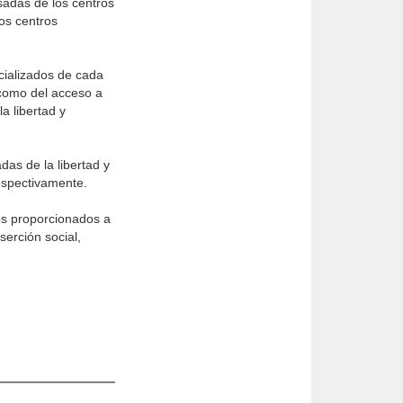
esadas de los centros
os centros
ecializados de cada
í como del acceso a
a libertad y
as de la libertad y
respectivamente.
ios proporcionados a
serción social,