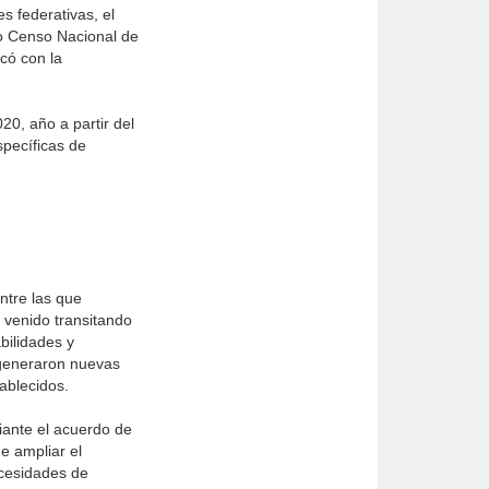
s federativas, el
mo Censo Nacional de
có con la
0, año a partir del
specíficas de
ntre las que
 venido transitando
abilidades y
y generaron nuevas
ablecidos.
iante el acuerdo de
e ampliar el
ecesidades de