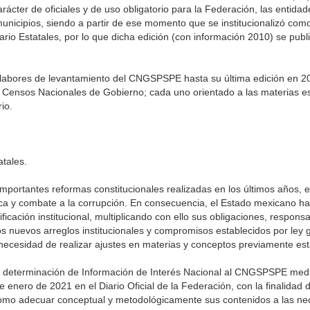
cter de oficiales y de uso obligatorio para la Federación, las entidade
municipios, siendo a partir de ese momento que se institucionalizó co
rio Estatales, por lo que dicha edición (con información 2010) se publi
labores de levantamiento del CNGSPSPE hasta su última edición en 202
s Censos Nacionales de Gobierno; cada uno orientado a las materias e
io.
atales.
mportantes reformas constitucionales realizadas en los últimos años, e
ca y combate a la corrupción. En consecuencia, el Estado mexicano ha
ficación institucional, multiplicando con ello sus obligaciones, respons
 los nuevos arreglos institucionales y compromisos establecidos por le
 necesidad de realizar ajustes en materias y conceptos previamente est
a determinación de Información de Interés Nacional al CNGSPSPE med
 enero de 2021 en el Diario Oficial de la Federación, con la finalidad d
 como adecuar conceptual y metodológicamente sus contenidos a las n