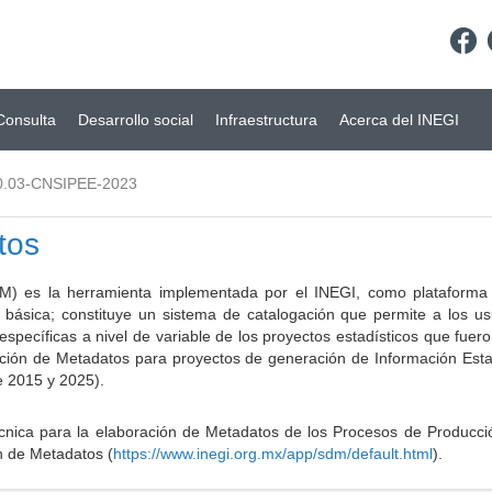
Consulta
Desarrollo social
Infraestructura
Acerca del INEGI
0.03-CNSIPEE-2023
tos
) es la herramienta implementada por el INEGI, como plataforma d
a básica; constituye un sistema de catalogación que permite a los u
 específicas a nivel de variable de los proyectos estadísticos que fu
ción de Metadatos para proyectos de generación de Información Estad
e 2015 y 2025).
ca para la elaboración de Metadatos de los Procesos de Producción
n de Metadatos (
https://www.inegi.org.mx/app/sdm/default.html
).