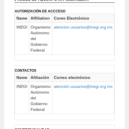
AUTORIZACIÓN DE ACCCESO
Name
Affiliation
Coreo Electrónico
URL
INEGI
Organismo
atencion.usuarios@inegi.org.mx
https:/
Autónomo
del
Gobierno
Federal
CONTACTOS
Name
Afiliación
Correo electrónico
URL
INEGI
Organismo
atención.usuarios@inegi.org.mx
https:/
Autónomo
del
Gobierno
Federal