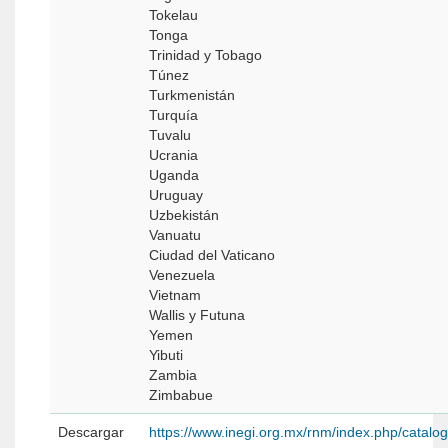
Tokelau
Tonga
Trinidad y Tobago
Túnez
Turkmenistán
Turquía
Tuvalu
Ucrania
Uganda
Uruguay
Uzbekistán
Vanuatu
Ciudad del Vaticano
Venezuela
Vietnam
Wallis y Futuna
Yemen
Yibuti
Zambia
Zimbabue
Descargar
https://www.inegi.org.mx/rnm/index.php/catal