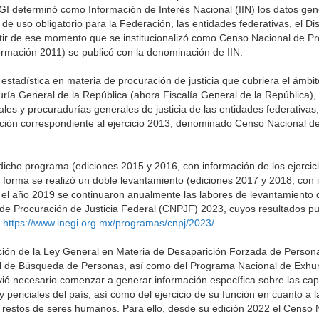
EGI determinó como Información de Interés Nacional (IIN) los datos ge
de uso obligatorio para la Federación, las entidades federativas, el Dis
rtir de ese momento que se institucionalizó como Censo Nacional de P
nformación 2011) se publicó con la denominación de IIN.
estadística en materia de procuración de justicia que cubriera el ámbi
uría General de la República (ahora Fiscalía General de la República)
rales y procuradurías generales de justicia de las entidades federativas
ación correspondiente al ejercicio 2013, denominado Censo Nacional d
icho programa (ediciones 2015 y 2016, con información de los ejercic
 forma se realizó un doble levantamiento (ediciones 2017 y 2018, con 
 el año 2019 se continuaron anualmente las labores de levantamiento d
 de Procuración de Justicia Federal (CNPJF) 2023, cuyos resultados p
:
https://www.inegi.org.mx/programas/cnpj/2023/
.
tación de la Ley General en Materia de Desaparición Forzada de Person
nal de Búsqueda de Personas, así como del Programa Nacional de Exh
lvió necesario comenzar a generar información específica sobre las ca
 periciales del país, así como del ejercicio de su función en cuanto a la
 restos de seres humanos. Para ello, desde su edición 2022 el Censo 