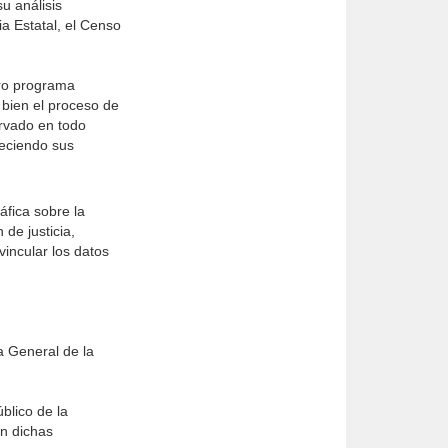
u análisis
a Estatal, el Censo
ero programa
 bien el proceso de
ervado en todo
ueciendo sus
áfica sobre la
de justicia,
vincular los datos
a General de la
blico de la
en dichas