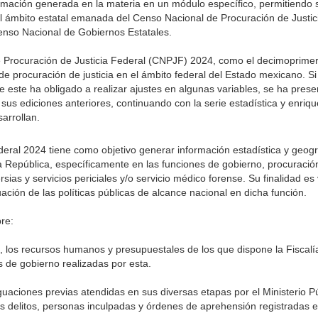
ormación generada en la materia en un módulo específico, permitiendo s
 ámbito estatal emanada del Censo Nacional de Procuración de Justici
 Censo Nacional de Gobiernos Estatales.
e Procuración de Justicia Federal (CNPJF) 2024, como el decimoprim
de procuración de justicia en el ámbito federal del Estado mexicano. Si
 este ha obligado a realizar ajustes en algunas variables, se ha pres
us ediciones anteriores, continuando con la serie estadística y enriq
arrollan.
eral 2024 tiene como objetivo generar información estadística y geogr
 República, específicamente en las funciones de gobierno, procuración 
ias y servicios periciales y/o servicio médico forense. Su finalidad es 
ación de las políticas públicas de alcance nacional en dicha función.
re:
ra, los recursos humanos y presupuestales de los que dispone la Fiscalí
s de gobierno realizadas por esta.
guaciones previas atendidas en sus diversas etapas por el Ministerio Pú
os delitos, personas inculpadas y órdenes de aprehensión registradas 