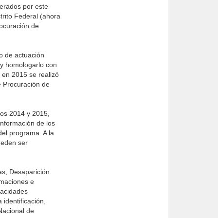
nerados por este
trito Federal (ahora
rocuración de
to de actuación
, y homologarlo con
, en 2015 se realizó
e Procuración de
ios 2014 y 2015,
información de los
el programa. A la
ueden ser
as, Desaparición
umaciones e
pacidades
 identificación,
Nacional de