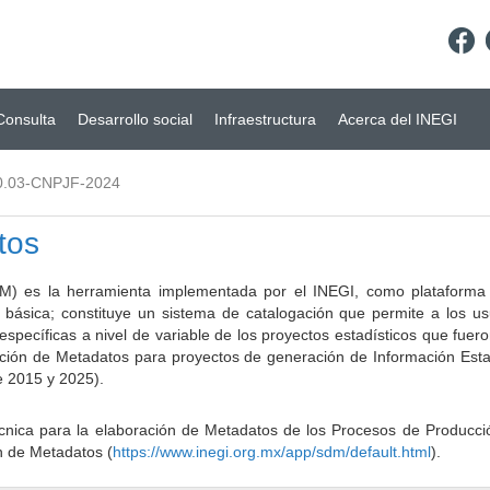
Consulta
Desarrollo social
Infraestructura
Acerca del INEGI
0.03-CNPJF-2024
tos
) es la herramienta implementada por el INEGI, como plataforma d
a básica; constituye un sistema de catalogación que permite a los u
 específicas a nivel de variable de los proyectos estadísticos que fu
ción de Metadatos para proyectos de generación de Información Estad
e 2015 y 2025).
ca para la elaboración de Metadatos de los Procesos de Producción
n de Metadatos (
https://www.inegi.org.mx/app/sdm/default.html
).