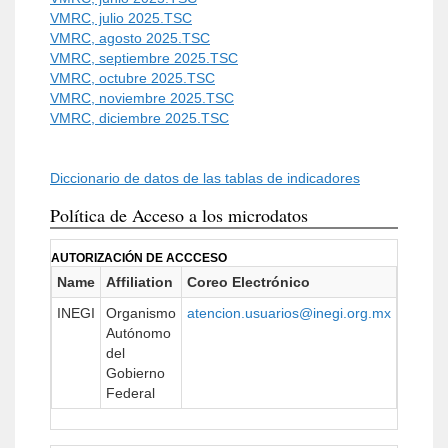
VMRC, julio 2025.TSC
VMRC, agosto 2025.TSC
VMRC, septiembre 2025.TSC
VMRC, octubre 2025.TSC
VMRC, noviembre 2025.TSC
VMRC, diciembre 2025.TSC
Diccionario de datos de las tablas de indicadores
Política de Acceso a los microdatos
AUTORIZACIÓN DE ACCCESO
Name
Affiliation
Coreo Electrónico
URL
INEGI
Organismo
atencion.usuarios@inegi.org.mx
https:/
Autónomo
del
Gobierno
Federal