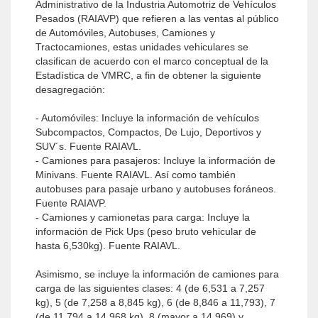
Administrativo de la Industria Automotriz de Vehículos
Pesados (RAIAVP) que refieren a las ventas al público
de Automóviles, Autobuses, Camiones y
Tractocamiones, estas unidades vehiculares se
clasifican de acuerdo con el marco conceptual de la
Estadística de VMRC, a fin de obtener la siguiente
desagregación:
- Automóviles: Incluye la información de vehículos
Subcompactos, Compactos, De Lujo, Deportivos y
SUV´s. Fuente RAIAVL.
- Camiones para pasajeros: Incluye la información de
Minivans. Fuente RAIAVL. Así como también
autobuses para pasaje urbano y autobuses foráneos.
Fuente RAIAVP.
- Camiones y camionetas para carga: Incluye la
información de Pick Ups (peso bruto vehicular de
hasta 6,530kg). Fuente RAIAVL.
Asimismo, se incluye la información de camiones para
carga de las siguientes clases: 4 (de 6,531 a 7,257
kg), 5 (de 7,258 a 8,845 kg), 6 (de 8,846 a 11,793), 7
(de 11,794 a 14,968 kg), 8 (mayor a 14,969) y