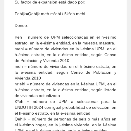
Su factor de expansión está dado por:
Fehijk=Qehijk meh m*ehi / 5k*eh mehi
Donde:
Keh = número de UPM seleccionadas en el h-ésimo
estrato, en la e-ésima entidad, en la muestra maestra.
mehi = número de viviendas en la i-ésima UPM, en el
h-ésimo estrato, en la e-ésima entidad, según Censo
de Población y Vivienda 2010.
meh = número de viviendas en el h-ésimo estrato, en
la e-ésima entidad, según Censo de Población y
Vivienda 2010
m*ehi = número de viviendas en la i-ésima UPM, en el
h-ésimo estrato, en la e-ésima entidad, según listado
de viviendas actualizado.
K*eh = número de UPM a seleccionar para la
ENDUTIH 2024 con igual probabilidad de selección, en
el h-ésimo estrato, en la e-ésima entidad.
Qehijk = número de personas de seis o más años en
el k-ésimo hogar, en la j-ésima vivienda, en la i-ésima
UPM, en el h-ésimo estrato, en la e-ésima entidad