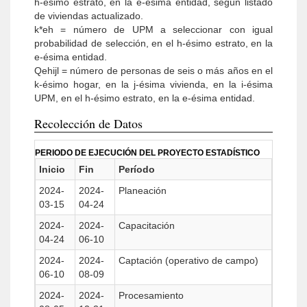
h-ésimo estrato, en la e-ésima entidad, según listado
de viviendas actualizado.
k*eh = número de UPM a seleccionar con igual
probabilidad de selección, en el h-ésimo estrato, en la
e-ésima entidad.
Qehijl = número de personas de seis o más años en el
k-ésimo hogar, en la j-ésima vivienda, en la i-ésima
UPM, en el h-ésimo estrato, en la e-ésima entidad.
Recolección de Datos
PERIODO DE EJECUCIÓN DEL PROYECTO ESTADÍSTICO
Inicio
Fin
Período
2024-
2024-
Planeación
03-15
04-24
2024-
2024-
Capacitación
04-24
06-10
2024-
2024-
Captación (operativo de campo)
06-10
08-09
2024-
2024-
Procesamiento