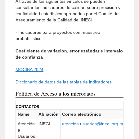
A través de los siguientes vínculos se pueden
consultar los indicadores de calidad sobre precisión y
confiabilidad estadística aprobados por el Comité de
Aseguramiento de la Calidad del INEGI.
- Indicadores para proyectos con muestreo
probabilístico:
Coeficiente de variación, error estándar e intervalo
de confianza
MOCIBA 2024
Diccionario de datos de las tablas de indicadores
Política de Acceso a los microdatos
CONTACTOS
Name
Afiliación
Correo electrónico
URL
Atención
INEGI
atencion.usuarios@inegi.org.mx
http:
a
Usuarios