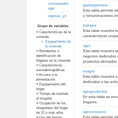
concentradoh
gastospersona
ogar
Esta tabla permite id
y remuneraciones en
ingresos_jcf
trabajos
Grupo de variables
Esta tabla muestra l
Características de la
características ocupa
vivienda
Equipamiento de
agro
la vivienda
Esta tabla muestra l
Residentes e
identificación de
negocios dedicados a 
hogares en la vivienda
productos derivados 
Características
sociodemográficas
noagro
Acceso a la
Esta tabla muestra a
alimentación
dedicados a las activ
Equipamiento del
hogar
agroproductos
Tiempo de traslado
En esta tabla se enc
al hospital
hogares.
Ocupación de los
integrantes del hogar
agroconsumo
de 12 o más años
Esta tabla permite id
Uso del tiempo