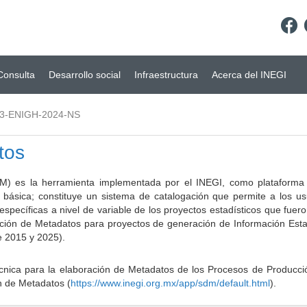
Consulta
Desarrollo social
Infraestructura
Acerca del INEGI
3-ENIGH-2024-NS
tos
) es la herramienta implementada por el INEGI, como plataforma d
a básica; constituye un sistema de catalogación que permite a los u
 específicas a nivel de variable de los proyectos estadísticos que fu
ción de Metadatos para proyectos de generación de Información Estad
e 2015 y 2025).
ca para la elaboración de Metadatos de los Procesos de Producción
n de Metadatos (
https://www.inegi.org.mx/app/sdm/default.html
).