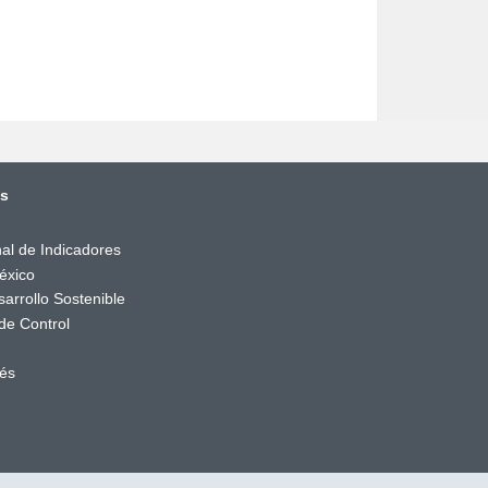
és
al de Indicadores
éxico
arrollo Sostenible
de Control
rés