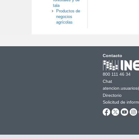
tala
Productos de
negocios
agrícolas
Contacto
800 111 46 34
Chat
atencion.usuarios
Directorio
Solicitud de infor