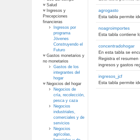
Salud
agrogasto
Ingresos y
Precepciones
Esta tabla permite id
financieras
Ingresos por
noagroimportes
programa
Esta tabla contiene l
Jóvenes
Construyendo el
concentradohogar
Futuro
En esta tabla se encu
Gastos monetarios y
Registra el resumen 
no monetarios
ingresos y gastos reg
Gastos de los
integrantes del
ingresos_jcf
hogar
Esta tabla permite i
Negocios del hogar
Negocios de
cría, recolección,
pesca y caza
Negocios
industriales,
comerciales y de
servicios
Negocios
agrícolas,
forestales y de