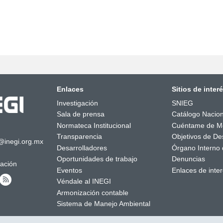
Enlaces
Sitios de inter
Investigación
SNIEG
Sala de prensa
Catálogo Nacion
Normateca Institucional
Cuéntame de M
Transparencia
Objetivos de Des
@inegi.org.mx
Desarrolladores
Órgano Interno 
Oportunidades de trabajo
Denuncias
mación
Eventos
Enlaces de inte
Véndale al INEGI
Armonización contable
Sistema de Manejo Ambiental