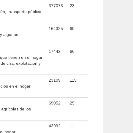
377073
23
ión, transporte público
164325
60
 y algunas
17442
66
que tienen en el hogar
de cría, explotación y
23109
115
cios en el hogar
69052
25
 agrícolas de los
43992
11
del hogar.