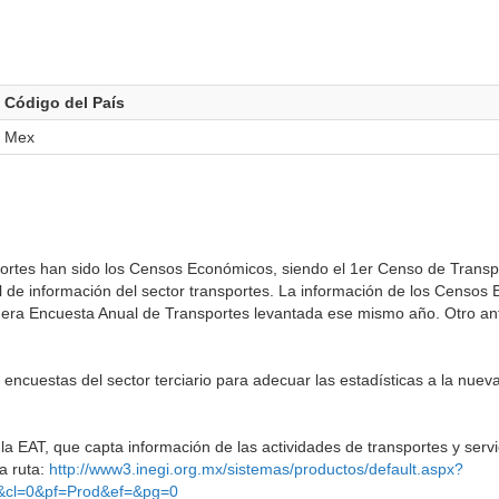
Código del País
Mex
sportes han sido los Censos Económicos, siendo el 1er Censo de Transp
l de información del sector transportes. La información de los Censos
era Encuesta Anual de Transportes levantada ese mismo año. Otro an
s encuestas del sector terciario para adecuar las estadísticas a la nuev
la EAT, que capta información de las actividades de transportes y servi
a ruta:
http://www3.inegi.org.mx/sistemas/productos/default.aspx?
&cl=0&pf=Prod&ef=&pg=0