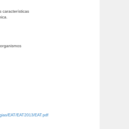
 características
mica.
y organismos
logias/EAT/EAT2013/EAT.pdf