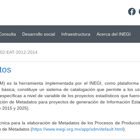
Consulta
Desarrollo social
Infraestructura
Acerca del INEGI
.02-EAT-2012-2014
tos
) es la herramienta implementada por el INEGI, como plataforma d
a básica; constituye un sistema de catalogación que permite a los u
 específicas a nivel de variable de los proyectos estadísticos que fu
ción de Metadatos para proyectos de generación de Información Estad
e 2015 y 2025).
ca para la elaboración de Metadatos de los Procesos de Producción
n de Metadatos (
https://www.inegi.org.mx/app/sdm/default.html
).