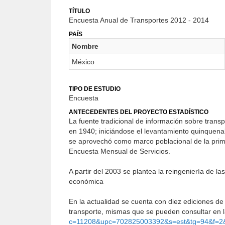
TÍTULO
Encuesta Anual de Transportes 2012 - 2014
PAÍS
Nombre
México
TIPO DE ESTUDIO
Encuesta
ANTECEDENTES DEL PROYECTO ESTADÍSTICO
La fuente tradicional de información sobre tran
en 1940; iniciándose el levantamiento quinquena
se aprovechó como marco poblacional de la prim
Encuesta Mensual de Servicios.
A partir del 2003 se plantea la reingeniería de la
económica
En la actualidad se cuenta con diez ediciones de 
transporte, mismas que se pueden consultar en l
c=11208&upc=702825003392&s=est&tg=94&f=2