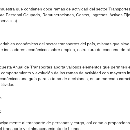
 muestra que contienen doce ramas de actividad del sector Transportes
re Personal Ocupado, Remuneraciones, Gastos, Ingresos, Activos Fijos
servicios).
 variables económicas del sector transportes del país, mismas que sirv
y de indicadores económicos sobre empleo, estructura de consumo de b
cuesta Anual de Transportes aporta valiosos elementos que permiten ex
l comportamiento y evolución de las ramas de actividad con mayores in
s económicos una guía para la toma de decisiones, en un mercado caract
itividad.
s
o.
palmente al transporte de personas y carga, así como a proporcionar
el transporte y el almacenamiento de bienes.