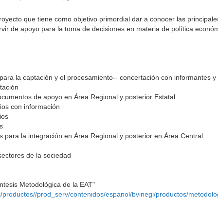
yecto que tiene como objetivo primordial dar a conocer las principales
ervir de apoyo para la toma de decisiones en materia de política econó
 para la captación y el procesamiento-- concertación con informantes 
tación
documentos de apoyo en Área Regional y posterior Estatal
ios con información
ios
s
es para la integración en Área Regional y posterior en Área Central
 sectores de la sociedad
íntesis Metodológica de la EAT"
dos/productos//prod_serv/contenidos/espanol/bvinegi/productos/metodo