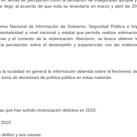
s, en temas de percepción como la sensación de inseguridad aunque 
se llegó al acuerdo de que ésta se levantaría en marzo y abril de 2
ema Nacional de Información de Gobierno, Seguridad Pública e Impa
ntatividad a nivel nacional y estatal que permita realizar estimacio
íctimas y el contexto de la victimización. Asimismo, se busca obtener 
 la percepción sobre el desempeño y experiencias con las instituc
 la sociedad en general la información obtenida sobre el fenómeno de 
 toma de decisiones de política pública en estas materias.
 que han sufrido victimización delictiva en 2010.
e 2010.
s delitos y sus causas.