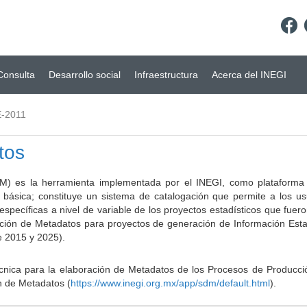
Consulta
Desarrollo social
Infraestructura
Acerca del INEGI
-2011
tos
) es la herramienta implementada por el INEGI, como plataforma d
a básica; constituye un sistema de catalogación que permite a los u
 específicas a nivel de variable de los proyectos estadísticos que fu
ción de Metadatos para proyectos de generación de Información Estad
e 2015 y 2025).
ca para la elaboración de Metadatos de los Procesos de Producción
n de Metadatos (
https://www.inegi.org.mx/app/sdm/default.html
).