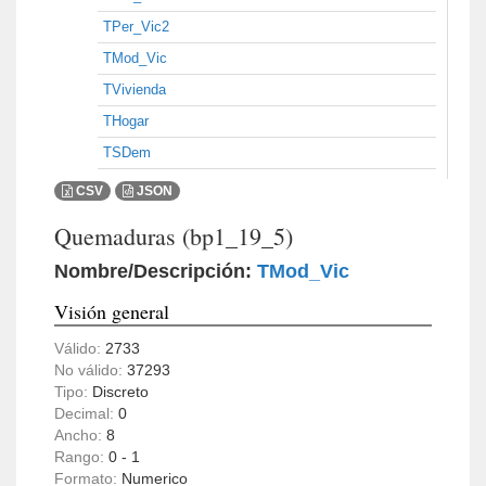
TPer_Vic2
TMod_Vic
TVivienda
THogar
TSDem
CSV
JSON
Quemaduras (bp1_19_5)
Nombre/Descripción:
TMod_Vic
Visión general
Válido:
2733
No válido:
37293
Tipo:
Discreto
Decimal:
0
Ancho:
8
Rango:
0 - 1
Formato:
Numerico