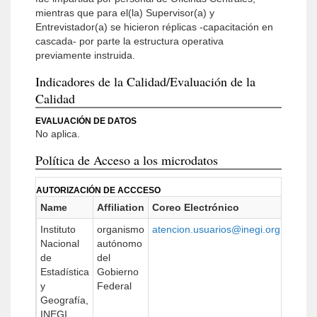
mientras que para el(la) Supervisor(a) y
Entrevistador(a) se hicieron réplicas -capacitación en
cascada- por parte la estructura operativa
previamente instruida.
Indicadores de la Calidad/Evaluación de la
Calidad
EVALUACIÓN DE DATOS
No aplica.
Política de Acceso a los microdatos
AUTORIZACIÓN DE ACCCESO
Name
Affiliation
Coreo Electrónico
Instituto
organismo
atencion.usuarios@inegi.org.mx
Nacional
autónomo
de
del
Estadística
Gobierno
y
Federal
Geografía,
INEGI