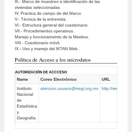
III.- Marco de muestreo e identificación de las
viviendas seleccionadas.
IV. Practica de campo de del Marco.
V.- Técnica de la entrevista.
VI.- Estructura general del cuestionario.
VII.- Procedimientos operativos.
Manejo y funcionameinto de la Meebox.
VIII.- Cuestionario móvil.
IX.- Uso y manejo del IKTAN Web .
Política de Acceso a los microdatos
AUTORIZACIÓN DE ACCCESO
Name
Coreo Electrónico
URL
Instituto
atencion.usuario@inegi.org.mx
http://www.beta.
Nacional
de
Estadística
y
Geografía