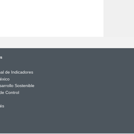
és
al de Indicadores
éxico
arrollo Sostenible
de Control
rés