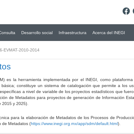
Consulta
Desarrollo social
Infraestructura
Acerca del INEGI
6-EVMAT-2010-2014
tos
) es la herramienta implementada por el INEGI, como plataforma d
a básica; constituye un sistema de catalogación que permite a los u
 específicas a nivel de variable de los proyectos estadísticos que fu
ción de Metadatos para proyectos de generación de Información Estad
e 2015 y 2025).
ca para la elaboración de Metadatos de los Procesos de Producción
n de Metadatos (
https://www.inegi.org.mx/app/sdm/default.html
).