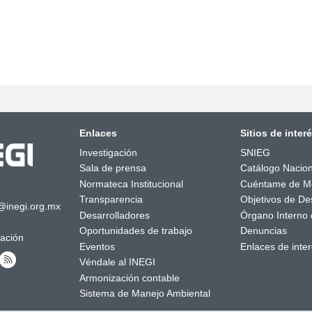
Enlaces
Sitios de inter
Investigación
SNIEG
Sala de prensa
Catálogo Nacion
Normateca Institucional
Cuéntame de M
Transparencia
Objetivos de Des
@inegi.org.mx
Desarrolladores
Órgano Interno 
Oportunidades de trabajo
Denuncias
mación
Eventos
Enlaces de inte
Véndale al INEGI
Armonización contable
Sistema de Manejo Ambiental