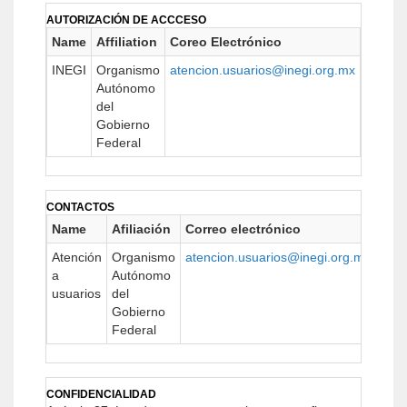
AUTORIZACIÓN DE ACCCESO
Name
Affiliation
Coreo Electrónico
URL
INEGI
Organismo
atencion.usuarios@inegi.org.mx
www.in
Autónomo
del
Gobierno
Federal
CONTACTOS
Name
Afiliación
Correo electrónico
URL
Atención
Organismo
atencion.usuarios@inegi.org.mx
http
a
Autónomo
usuarios
del
Gobierno
Federal
CONFIDENCIALIDAD