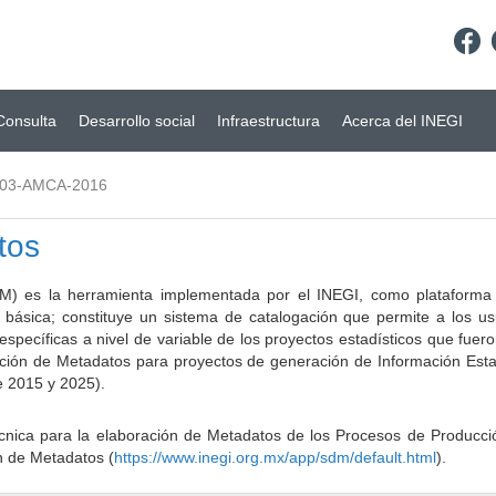
Consulta
Desarrollo social
Infraestructura
Acerca del INEGI
.03-AMCA-2016
tos
) es la herramienta implementada por el INEGI, como plataforma d
a básica; constituye un sistema de catalogación que permite a los u
 específicas a nivel de variable de los proyectos estadísticos que fu
ción de Metadatos para proyectos de generación de Información Estad
e 2015 y 2025).
ca para la elaboración de Metadatos de los Procesos de Producción
n de Metadatos (
https://www.inegi.org.mx/app/sdm/default.html
).