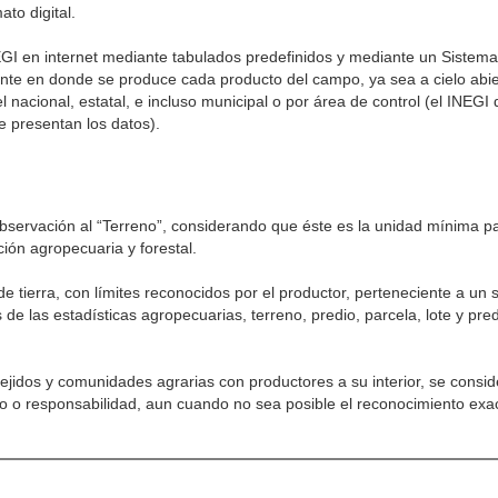
to digital.
EGI en internet mediante tabulados predefinidos y mediante un Sistem
ente en donde se produce cada producto del campo, ya sea a cielo abi
el nacional, estatal, e incluso municipal o por área de control (el INEGI 
e presentan los datos).
servación al “Terreno”, considerando que éste es la unidad mínima pa
ión agropecuaria y forestal.
de tierra, con límites reconocidos por el productor, perteneciente a un
de las estadísticas agropecuarias, terreno, predio, parcela, lote y pred
ejidos y comunidades agrarias con productores a su interior, se consi
 o responsabilidad, aun cuando no sea posible el reconocimiento exact