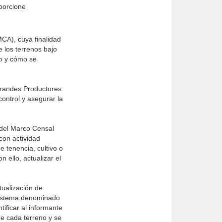
porcione
MCA), cuya finalidad
e los terrenos bajo
to y cómo se
 Grandes Productores
ontrol y asegurar la
 del Marco Censal
con actividad
e tenencia, cultivo o
 ello, actualizar el
tualización de
 sistema denominado
ificar al informante
de cada terreno y se