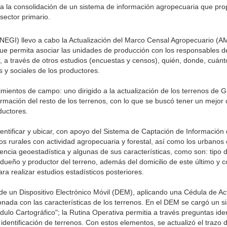
ra la consolidación de un sistema de información agropecuaria que pro
sector primario.
(INEGI) llevo a cabo la Actualización del Marco Censal Agropecuario (A
 que permita asociar las unidades de producción con los responsables d
, a través de otros estudios (encuestas y censos), quién, donde, cuán
 y sociales de los productores.
imientos de campo: uno dirigido a la actualización de los terrenos de
rmación del resto de los terrenos, con lo que se buscó tener un mejor c
ductores.
dentificar y ubicar, con apoyo del Sistema de Captación de Información
os rurales con actividad agropecuaria y forestal, así como los urbanos 
encia geoestadística y algunas de sus características, como son: tipo d
dueño y productor del terreno, además del domicilio de este último y con
a realizar estudios estadísticos posteriores.
de un Dispositivo Electrónico Móvil (DEM), aplicando una Cédula de Ac
ionada con las características de los terrenos. En el DEM se cargó un
lo Cartográfico"; la Rutina Operativa permitia a través preguntas ident
dentificación de terrenos. Con estos elementos, se actualizó el trazo 