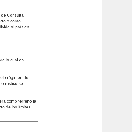
a de Consulta
erto o como
divide al país en
ra la cual es
 solo régimen de
io rústico se
dera como terreno la
o de los límites.