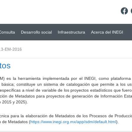
Consulta
Desarrollo social
Infraestructura
Acerca del INEGI
.3-EM-2016
tos
) es la herramienta implementada por el INEGI, como plataforma d
a básica; constituye un sistema de catalogación que permite a los u
 específicas a nivel de variable de los proyectos estadísticos que fu
ción de Metadatos para proyectos de generación de Información Estad
e 2015 y 2025).
ca para la elaboración de Metadatos de los Procesos de Producción
n de Metadatos (
https://www.inegi.org.mx/app/sdm/default.html
).