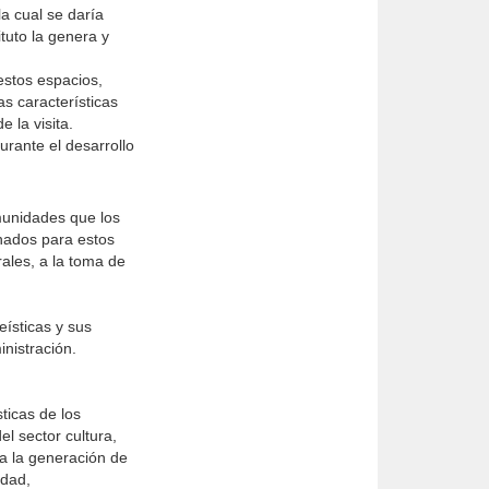
a cual se daría
ituto la genera y
estos espacios,
as características
 la visita.
urante el desarrollo
munidades que los
inados para estos
rales, a la toma de
eísticas y sus
inistración.
ticas de los
el sector cultura,
ra la generación de
idad,