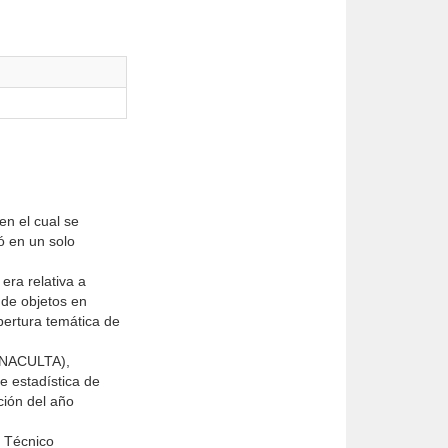
en el cual se
ó en un solo
era relativa a
 de objetos en
bertura temática de
CONACULTA),
ye estadística de
ción del año
é Técnico