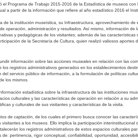
zó el Programa de Trabajo 2015-2016 de la Estadística de museos con l
al a partir de la información que refiere al año estadístico 2016 el Inst
 de la institución museística, su Infraestructura, aprovechamiento de 
as de operación, administración y resultados. Así mismo, información de l
tivas y pedagógicas de los visitantes; además de las características de
rticipación de la Secretaría de Cultura, quien realizó valiosos aportes d
fundir información sobre las acciones museales en relación con las co
e los registros administrativos generados en los establecimientos dest
del servicio público de información, a la formulación de políticas cultu
 de los mismos.
ormación estadística sobre la infraestructura de las instituciones mus
cios culturales y las características de operación en relación a su adm
cas y culturales de sus visitantes y características de la visita.
tos de captación, de los cuales el primero busca conocer las caracterís
isitantes a los museos. Ello implica la participación interinstitucional d
talecerán los registros administrativos de estos espacios culturales pa
 de: pertinencia, rigor conceptual, confiabilidad, oportunidad, accesibil