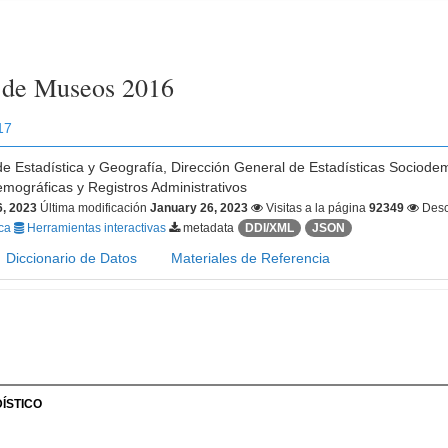
a de Museos 2016
17
 de Estadística y Geografía, Dirección General de Estadísticas Sociode
mográficas y Registros Administrativos
6, 2023
Última modificación
January 26, 2023
Visitas a la página
92349
Desc
ica
Herramientas interactivas
metadata
DDI/XML
JSON
Diccionario de Datos
Materiales de Referencia
ÍSTICO