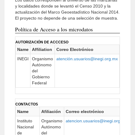
Los datos corresponden al universo de las manzanas
y localidades donde se levantó el Censo 2010 y la
actualización del Marco Geoestadístico Nacional 2014.
El proyecto no depende de una selección de muestra.
Política de Acceso a los microdatos
AUTORIZACIÓN DE ACCCESO
Name
Affiliation
Coreo Electrónico
URL
INEGI
Organismo
atención.usuarios@inegi.org.mx
https:/
Autónomo
del
Gobierno
Federal
CONTACTOS
Name
Afiliación
Correo electrónico
U
Instituto
Organismo
atencion.usuarios@inegi.org.mx
ht
Nacional
Autónomo
de
del