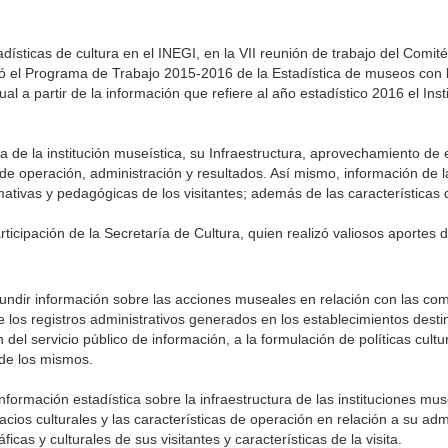
ísticas de cultura en el INEGI, en la VII reunión de trabajo del Comit
zó el Programa de Trabajo 2015-2016 de la Estadística de museos con l
al a partir de la información que refiere al año estadístico 2016 el Inst
 de la institución museística, su Infraestructura, aprovechamiento de 
as de operación, administración y resultados. Así mismo, información de l
tivas y pedagógicas de los visitantes; además de las características de
rticipación de la Secretaría de Cultura, quien realizó valiosos aportes d
fundir información sobre las acciones museales en relación con las co
e los registros administrativos generados en los establecimientos dest
del servicio público de información, a la formulación de políticas cultu
 de los mismos.
ormación estadística sobre la infraestructura de las instituciones mus
cios culturales y las características de operación en relación a su adm
cas y culturales de sus visitantes y características de la visita.