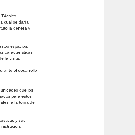
é Técnico
a cual se daría
ituto la genera y
estos espacios,
as características
 la visita.
urante el desarrollo
munidades que los
inados para estos
rales, a la toma de
eísticas y sus
inistración.