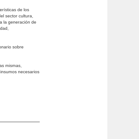
rísticas de los
el sector cultura,
ra la generación de
idad,
ionario sobre
 las mismas,
r insumos necesarios