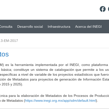
Consulta
Desarrollo social
Infraestructura
Acerca del INEGI
.3-EM-2017
tos
) es la herramienta implementada por el INEGI, como plataforma d
a básica; constituye un sistema de catalogación que permite a los u
 específicas a nivel de variable de los proyectos estadísticos que fu
ción de Metadatos para proyectos de generación de Información Estad
e 2015 y 2025).
ca para la elaboración de Metadatos de los Procesos de Producción
n de Metadatos (
https://www.inegi.org.mx/app/sdm/default.html
).