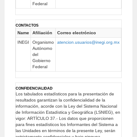
Federal
CONTACTOS
Name
Afiliación
Correo electrónico
URL
INEGI
Organismo
atencion.usuarios@inegi.org.mx
https:/
Autónomo
del
Gobierno
Federal
CONFIDENCIALIDAD
Los tabulados estadísticos para la presentación de
resultados garantizan la confidencialidad de la
información, acorde con la Ley del Sistema Nacional
de Información Estadística y Geográfica (LSNIEG), en
vigor:
ARTÍCULO 37.- Los datos que proporcionen
para fines estadísticos los Informantes del Sistema a
las Unidades en términos de la presente Ley, serán
estrictamente confidenciales y bajo ninguna