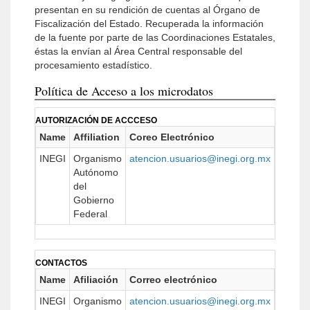
presentan en su rendición de cuentas al Órgano de
Fiscalización del Estado. Recuperada la información
de la fuente por parte de las Coordinaciones Estatales,
éstas la envían al Área Central responsable del
procesamiento estadístico.
Política de Acceso a los microdatos
AUTORIZACIÓN DE ACCCESO
Name
Affiliation
Coreo Electrónico
URL
INEGI
Organismo
atencion.usuarios@inegi.org.mx
https:/
Autónomo
del
Gobierno
Federal
CONTACTOS
Name
Afiliación
Correo electrónico
URL
INEGI
Organismo
atencion.usuarios@inegi.org.mx
https:/