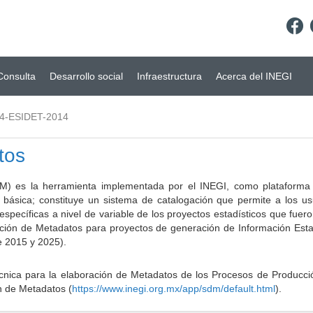
Consulta
Desarrollo social
Infraestructura
Acerca del INEGI
4-ESIDET-2014
tos
) es la herramienta implementada por el INEGI, como plataforma d
a básica; constituye un sistema de catalogación que permite a los u
 específicas a nivel de variable de los proyectos estadísticos que fu
ción de Metadatos para proyectos de generación de Información Estad
e 2015 y 2025).
ca para la elaboración de Metadatos de los Procesos de Producción
n de Metadatos (
https://www.inegi.org.mx/app/sdm/default.html
).