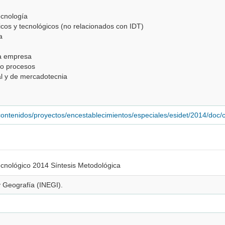
ecnología
ficos y tecnológicos (no relacionados con IDT)
a
la empresa
 o procesos
al y de mercadotecnia
contenidos/proyectos/encestablecimientos/especiales/esidet/2014/doc/c
ecnológico 2014 Síntesis Metodológica
 y Geografía (INEGI).