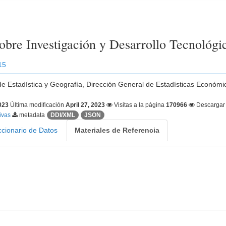
obre Investigación y Desarrollo Tecnológi
15
 de Estadística y Geografía, Dirección General de Estadísticas Económ
2023
Última modificación
April 27, 2023
Visitas a la página
170966
Descarga
tivas
metadata
DDI/XML
JSON
ccionario de Datos
Materiales de Referencia