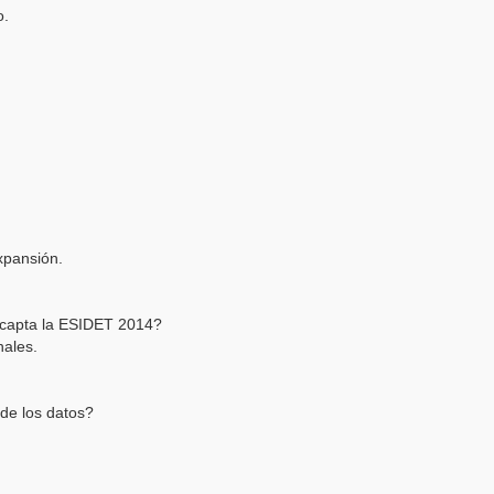
o.
xpansión.
e capta la ESIDET 2014?
ales.
 de los datos?