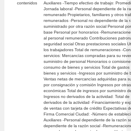
contenidos
Auxiliares -Tiempo efectivo de trabajo: Promedio de días trabajados
Jornada laboral -Personal dependiente de la razón social: Personal
remunerado Propietarios, familiares y otros tr
remunerados -Personal no dependiente de la razón social: Personal
suministrado por otra razón social Personal po
base Personal por honorarios -Remuneraciones: Sueldos pagados
al personal remunerado Contribuciones patron
seguridad social Otras prestaciones sociales Ut
los trabajadores Total de remuneraciones -Consumo de bienes y
servicios: Mercancías compradas para su reventa Pagos por
suministro de personal Honorarios o comisione
consumo de bienes y servicios Total de gasto
bienes y servicios -Ingresos por suministro de bienes y servicios:
Ventas netas de mercancías adquiridas para s
por consignación y comisión Ingresos por otras
económicas Total de ingresos por suministro de 
Ingresos no derivados de la actividad: Total de ingresos no
derivados de la actividad -Financiamiento y expectativas: Poncentaje
de ventas con tarjeta de crédito Expectativas de vent
Firma Comercial Ciudad: -Número de establecimientos: Comerciales
Auxiliares -Personal dependiente de la razón social -Personal no
dependiente de la razón social -Remuneraciones -Mercancías