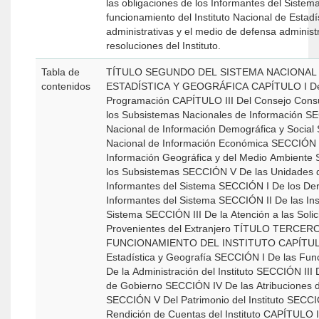
las obligaciones de los Informantes del Sistema; III. La organización y
funcionamiento del Instituto Nacional de Estadística y Ge
administrativas y el medio de defensa administr
resoluciones del Instituto.
Tabla de
TÍTULO SEGUNDO DEL SISTEMA NACIONAL DE INFORMACIÓN
contenidos
ESTADÍSTICA Y GEOGRÁFICA CAPÍTULO I Del Sistema CAPÍTULO II De la
Programación CAPÍTULO III Del Consejo Consultivo Nacional CAPÍTULO IV De
los Subsistemas Nacionales de Información SECCIÓN I Del Subsistema
Nacional de Información Demográfica y Social SECCIÓN II Del Subsistema
Nacional de Información Económica SECCIÓN III Del Subsistema Nacional de
Información Geográfica y del Medio Ambiente SECCIÓN IV De los Comités de
los Subsistemas SECCIÓN V De las Unidades del Estado CAPÍTULO V De los
Informantes del Sistema SECCIÓN I De los Derechos y Obligaciones de los
Informantes del Sistema SECCIÓN II De las Inspecciones a los Informantes del
Sistema SECCIÓN III De la Atención a las Solicitudes Oficiales de Información
Provenientes del Extranjero TÍTULO TERCERO DE LA ORGANIZACIÓN Y
FUNCIONAMIENTO DEL INSTITUTO CAPÍTULO I Del Instituto Nacional de
Estadística y Geografía SECCIÓN I De las Funciones del Instituto SECCIÓN II
De la Administración del Instituto SECCIÓN III De las Atribuciones de la Junta
de Gobierno SECCIÓN IV De las Atribuciones del Presidente del Instituto
SECCIÓN V Del Patrimonio del Instituto SECCIÓN VI De la Transparencia y
Rendición de Cuentas del Instituto CAPÍTULO II De los Registros Nacionales de