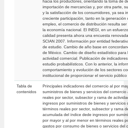
hacia los productores, orientando la toma de d
importación de mercancías y, por otra parte, su 
y la satisfacción de los consumidores, ya sea institu
creciente participación, tanto en la generación
empleo, el comercio de distribución resulta se
la economía nacional. El INEGI, en un esfuerzo por proporcionar información con mayor
calidad presenta ahora una encuesta renovada 
SCIAN 2007. Información por entidad federativa
de estudio. Cambio de año base en concordanc
de México. Cambio de diseño estadístico para 
actividad comercial. Publicación de indicadores
estudio probabilísticos. Con lo anterior, la inf
comportamiento y evolución de los sectores com
institucional de proporcionar el servicio público
Tabla de
Principales indicadores del comercio al por mayor y al por men
contenidos
suministros de bienes y servicios del comercio
reales por sector, subsector y rama de actividad Variación porcentual anual del índice
ingresos por suministros de bienes y servicios
términos reales por sector, subsector y rama de actividad Variación 
acumulada del índice dede ingresos por suministros de bienes y servicios del comercio al
por mayor y al por menor en términos reales por sect
gastos por consumo de bienes o servicios del 