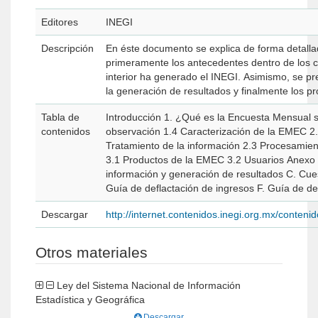
Editores
INEGI
Descripción
En éste documento se explica de forma detallada el proyecto de la Encuesta Mensual sobre Empresas Comerciales (E
primeramente los antecedentes dentro de los cu
interior ha generado el INEGI. Asimismo, se pr
la generación de resultados y finalmente los p
Tabla de
Introducción 1. ¿Qué es la Encuesta Mensual sobre Empresas Comerciales (EMEC)? 1.1 Objetivo 1.2 Antecedentes 1.3 Unidad de
contenidos
observación 1.4 Caracterización de la EMEC 2. Diagrama general del proceso de la EMEC 2.1 ¿Cómo se realiza la captación de datos? 2.2
Tratamiento de la información 2.3 Procesamiento de datos 2.4 Generación de resultados 3. ¿Cuáles son los productos y usuarios de la EMEC?
3.1 Productos de la EMEC 3.2 Usuarios Anexo A. Documentos técnicos y metodológicos relacionados B. Diagrama de tratamiento de la
información y generación de resultados C. Cuestionario Mensual para Empresas Comerciales D. Cuadernillo de Conceptos y Precisiones E.
Descargar
http://internet.contenidos.inegi.org.mx/conte
Otros materiales
Ley del Sistema Nacional de Información
Estadística y Geográfica
Descargar