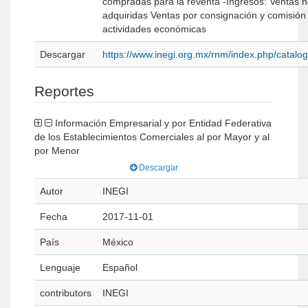
compradas para la reventa -Ingresos: Ventas netas de mercancías
adquiridas Ventas por consignación y comisión Ventas por otras
actividades económicas
Descargar
https://www.inegi.org.mx/rnm/index.php/catal
Reportes
Información Empresarial y por Entidad Federativa
de los Establecimientos Comerciales al por Mayor y al
por Menor
Descargar
Autor
INEGI
Fecha
2017-11-01
País
México
Lenguaje
Español
contributors
INEGI