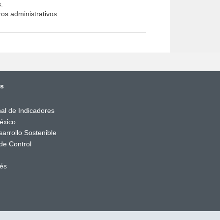
.
os administrativos
és
al de Indicadores
éxico
arrollo Sostenible
de Control
rés