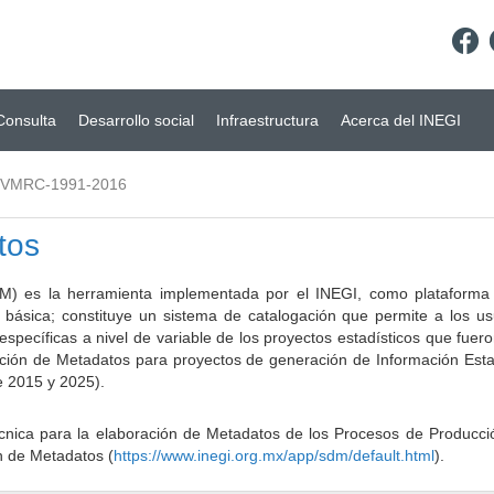
Consulta
Desarrollo social
Infraestructura
Acerca del INEGI
-VMRC-1991-2016
tos
) es la herramienta implementada por el INEGI, como plataforma d
a básica; constituye un sistema de catalogación que permite a los u
 específicas a nivel de variable de los proyectos estadísticos que fu
ción de Metadatos para proyectos de generación de Información Estad
e 2015 y 2025).
ca para la elaboración de Metadatos de los Procesos de Producción
n de Metadatos (
https://www.inegi.org.mx/app/sdm/default.html
).