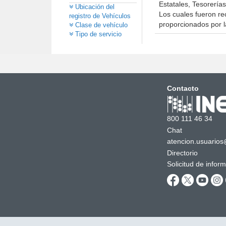
Estatales, Tesorería
Ubicación del
Los cuales fueron re
registro de Vehículos
proporcionados por l
Clase de vehículo
Tipo de servicio
Contacto
800 111 46 34
Chat
atencion.usuarios
Directorio
Solicitud de infor