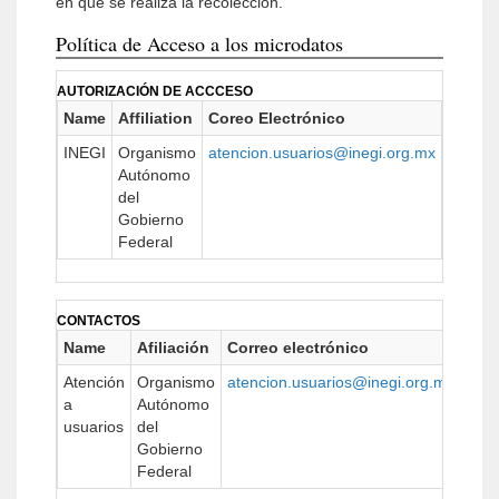
en que se realiza la recolección.
Política de Acceso a los microdatos
AUTORIZACIÓN DE ACCCESO
Name
Affiliation
Coreo Electrónico
URL
INEGI
Organismo
atencion.usuarios@inegi.org.mx
http://
Autónomo
del
Gobierno
Federal
CONTACTOS
Name
Afiliación
Correo electrónico
URL
Atención
Organismo
atencion.usuarios@inegi.org.mx
http
a
Autónomo
usuarios
del
Gobierno
Federal