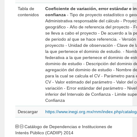
Tabla de
Coeficiente de variación, error estándar e i
contenidos
confianza
- Tipo de proyecto estadístico o geográfico - Unidad
Administrativa responsable del cálculo - Proyecto estadístico o
geográfico - Año de referencia del proyecto - Frecuencia con la que
se lleva a cabo el proyecto - De acuerdo a la periodicidad, número
de periodo al que se hace referencia. - Versión de referencia del
proyeccto - Unidad de observación - Clave de la entidad federativa a
la que pertenece el dominio de estudio. - Nombre de la entidad
federativa a la que pertenece el dominio de estudio. - Cód
dominio de estudio - Descripción del dominio de estudio - Nivel de
agregación del dominio de estudio - Nombre de la variable principal
para la cual se calcula el CV - Parámetro para el que se calcula el
CV - Valor estimado del parámetro - Valor del coeficiente de
variación - Error estándar del parámetro - Nivel de confianza - Limite
inferior del Intervalo de Confianza - Limite superior del Intervalo de
Confianza
Descargar
https://www.inegi.org.mx/rnm/index.php/catal
Catálogo de Dependencias e Instituciones de
Interés Público (CADIIP) 2014