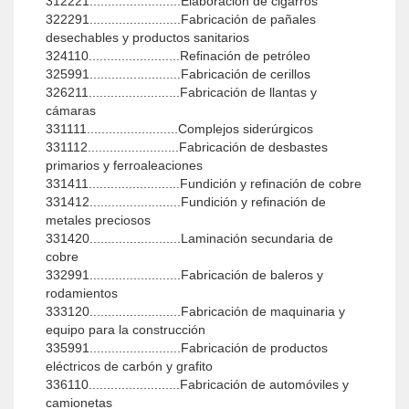
312221.........................Elaboración de cigarros
322291.........................Fabricación de pañales
desechables y productos sanitarios
324110.........................Refinación de petróleo
325991.........................Fabricación de cerillos
326211.........................Fabricación de llantas y
cámaras
331111.........................Complejos siderúrgicos
331112.........................Fabricación de desbastes
primarios y ferroaleaciones
331411.........................Fundición y refinación de cobre
331412.........................Fundición y refinación de
metales preciosos
331420.........................Laminación secundaria de
cobre
332991.........................Fabricación de baleros y
rodamientos
333120.........................Fabricación de maquinaria y
equipo para la construcción
335991.........................Fabricación de productos
eléctricos de carbón y grafito
336110.........................Fabricación de automóviles y
camionetas