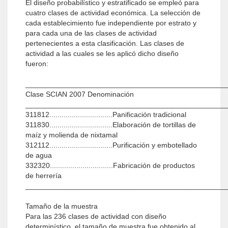
El diseño probabilístico y estratificado se empleó para
cuatro clases de actividad económica. La selección de
cada establecimiento fue independiente por estrato y
para cada una de las clases de actividad
pertenecientes a esta clasificación. Las clases de
actividad a las cuales se les aplicó dicho diseño
fueron:
_________________________________________________
Clase SCIAN 2007 Denominación
_________________________________________________
311812...............................Panificación tradicional
311830...............................Elaboración de tortillas de
maíz y molienda de nixtamal
312112...............................Purificación y embotellado
de agua
332320...............................Fabricación de productos
de herrería
_________________________________________________
Tamaño de la muestra
Para las 236 clases de actividad con diseño
determinístico, el tamaño de muestra fue obtenido al