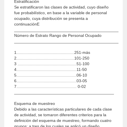
Estratificación
Se estratificaron las clases de actividad, cuyo diseño
fue probabilístico, en base a la variable de personal
ocupado, cuya distribución se presenta a
continuaciónE
______________________________________________
Número de Estrato Rango de Personal Ocupado
______________________________________________
1...................................................251-más
2...................................................101-250
3 ....................................................51-100
4.....................................................11-50
5.....................................................06-10
6.....................................................03-05
7..................................................... 0-02
____________________________________________
Esquema de muestreo
Debido a las características particulares de cada clase
de actividad, se tomaron diferentes criterios para la
definición del esquema de muestreo, formando cuatro
grupos; a tres de los cuales se aplicó un diseño