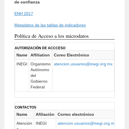
de confianza
ENH 2017
Metadatos de las tablas de indicadores
Política de Acceso a los microdatos
AUTORIZACIÓN DE ACCCESO
Name
Affiliation
Coreo Electrónico
URL
INEGI
Organismo
atencion.usuarios@inegi.org.mx
www.in
Autónomo
del
Gobierno
Federal
CONTACTOS
Name
Afiliación
Correo electrónico
URL
Atención
INEGI
atencion.usuarios@inegi.org.mx
http: