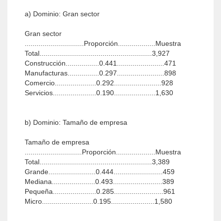
a) Dominio: Gran sector
Gran sector
..............................Proporción...................Muestra
Total.........................................................3,927
Construcción.................0.441........................471
Manufacturas................0.297........................898
Comercio.....................0.292........................928
Servicios......................0.190.....................1,630
b) Dominio: Tamaño de empresa
Tamaño de empresa
.............................Proporción....................Muestra
Total.........................................................3,389
Grande........................0.444.........................459
Mediana......................0.493.........................389
Pequeña......................0.285.........................961
Micro..........................0.195......................1,580