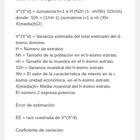
V^(X^d) = sumatoria h=1 a H (N2h (1- nh/Nh) S2h/nh)
donde: S2h = (1/nh-1) (sumatoria i=1 a nh (Xhi -
X(media)h)2)
V^(X^d) = Varianza estimada del total estimado del d-
ésimo dominio.
H = Número de estratos
Nh = Tamaño de la población en el h-ésimo estrato.
nh = Tamaño de la muestra en el h-ésimo estrato.
S2h = Varianza muestral del h-ésimo estrato.
Xhi = El valor de la característica de interés en la i-
ésima unidad económica, en el h-ésimo estrato.
X(media)h= Media muestral del h-ésimo estrato.
El número 2 expresa potencia.
Error de estimación:
EE = raíz cuadrada de V^(X^d)
Coeficiente de variación: