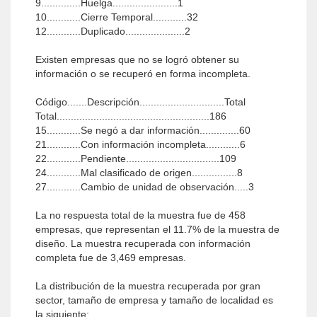
9..............Huelga.......................1
10............Cierre Temporal............32
12............Duplicado.....................2
Existen empresas que no se logró obtener su
información o se recuperó en forma incompleta.
Código.......Descripción..............................Total
Total......................................................186
15............Se negó a dar información..............60
21............Con información incompleta............6
22............Pendiente.................................109
24............Mal clasificado de origen................8
27............Cambio de unidad de observación.....3
La no respuesta total de la muestra fue de 458
empresas, que representan el 11.7% de la muestra de
diseño. La muestra recuperada con información
completa fue de 3,469 empresas.
La distribución de la muestra recuperada por gran
sector, tamaño de empresa y tamaño de localidad es
la siguiente: