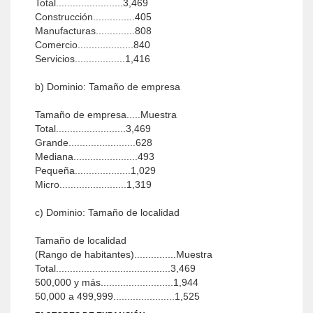
Total........................3,469
Construcción...............405
Manufacturas..............808
Comercio....................840
Servicios..................1,416
b) Dominio: Tamaño de empresa
Tamaño de empresa.....Muestra
Total.........................3,469
Grande........................628
Mediana.......................493
Pequeña....................1,029
Micro........................1,319
c) Dominio: Tamaño de localidad
Tamaño de localidad
(Rango de habitantes)...............Muestra
Total.........................................3,469
500,000 y más..........................1,944
50,000 a 499,999......................1,525