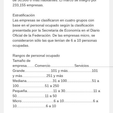
de 50,000 o más habitantes. El marco se integró por
233,155 empresas.
Estratificación
Las empresas se clasificaron en cuatro grupos con
base en el personal ocupado según la clasificación
presentada por la Secretaria de Economía en el Diario
Oficial de la Federación. De las empresas micro, se
consideraron sólo las que tenían de 6 a 10 personas
ocupadas.
Rangos de personal ocupado
Tamaño de
empresa........Comercio........................Servicios......................
Grande..........................101 y más........................101
y más........................251 y más
Mediana..........................31 a 100.........................51 a
100..........................51 a 250
Pequeña..........................11 a 30............................11 a
50............................11 a 50
Micro................................6 a 10.............................6 a
10.............................6 a 10