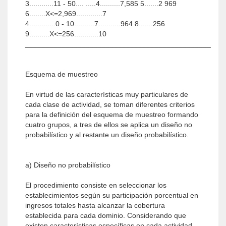
3............11 - 50.... .....4..........7,585
5.......2 969
6........X<=2,969.............7
4.............0 - 10..........7...........964
8.......256
9..........X<=256............10
______________________________________________
Esquema de muestreo
En virtud de las características muy particulares de
cada clase de actividad, se toman diferentes criterios
para la definición del esquema de muestreo formando
cuatro grupos, a tres de ellos se aplica un diseño no
probabilístico y al restante un diseño probabilístico.
a) Diseño no probabilístico
El procedimiento consiste en seleccionar los
establecimientos según su participación porcentual en
ingresos totales hasta alcanzar la cobertura
establecida para cada dominio. Considerando que
existen características específicas en cada actividad