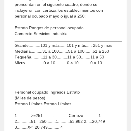
prensentan en el siguiente cuadro, donde se
incluyeron con certeza los establecimientos con
personal ocupado mayo o igual a 250:
Estrato Rangos de personal ocupado
Comercio Servicios Industria
______________________________________________
Grande..........101 y más......101 y más..... 251 y más
Mediana..........31 a 100........51 a 100.......51 a 250
Pequeña..........11 a 30.........11 a 50........11 a 50
Micro................0 a 10..........0 a 10..........0 a 10
______________________________________________
Personal ocupado Ingresos Estrato
(Miles de pesos)
Estrato Límites Estrato Límites
______________________________________________
1............>=251.........-............Certeza.............1
2............51 - 250........1..........53,982
2.....20,749
3.........X<=20,749...........4