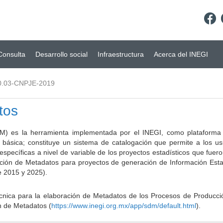
Consulta
Desarrollo social
Infraestructura
Acerca del INEGI
0.03-CNPJE-2019
tos
) es la herramienta implementada por el INEGI, como plataforma d
a básica; constituye un sistema de catalogación que permite a los u
 específicas a nivel de variable de los proyectos estadísticos que fu
ción de Metadatos para proyectos de generación de Información Estad
e 2015 y 2025).
ca para la elaboración de Metadatos de los Procesos de Producción
n de Metadatos (
https://www.inegi.org.mx/app/sdm/default.html
).