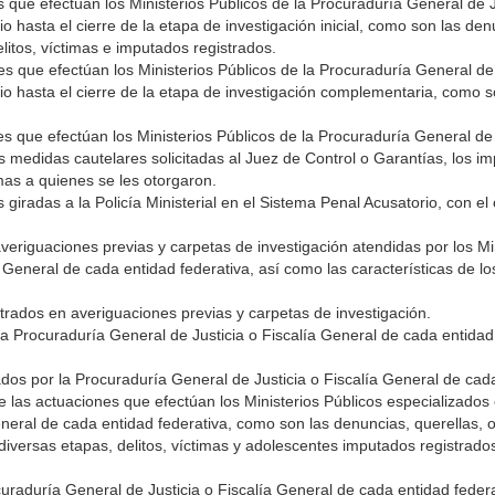
 que efectúan los Ministerios Públicos de la Procuraduría General de Ju
o hasta el cierre de la etapa de investigación inicial, como son las den
elitos, víctimas e imputados registrados.
s que efectúan los Ministerios Públicos de la Procuraduría General de 
cio hasta el cierre de la etapa de investigación complementaria, como 
s que efectúan los Ministerios Públicos de la Procuraduría General de 
 medidas cautelares solicitadas al Juez de Control o Garantías, los i
mas a quienes se les otorgaron.
 giradas a la Policía Ministerial en el Sistema Penal Acusatorio, con el
veriguaciones previas y carpetas de investigación atendidas por los Mi
 General de cada entidad federativa, así como las características de lo
trados en averiguaciones previas y carpetas de investigación.
 la Procuraduría General de Justicia o Fiscalía General de cada entida
os por la Procuraduría General de Justicia o Fiscalía General de cada
de las actuaciones que efectúan los Ministerios Públicos especializado
neral de cada entidad federativa, como son las denuncias, querellas, ot
diversas etapas, delitos, víctimas y adolescentes imputados registrad
uraduría General de Justicia o Fiscalía General de cada entidad federa