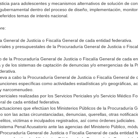
usticia para adolescentes y mecanismos alternativos de solución de cont
r gubernamental dentro del proceso de diseño, implementación, monito
referidos temas de interés nacional.
re:
a General de Justicia o Fiscalía General de cada entidad federativa.
riales y presupuestales de la Procuraduría General de Justicia o Fisca
ico de la Procuraduría General de Justicia o Fiscalía General de cada en
 y de los sistemas de captación de denuncias y/o emergencias de la 
derativa.
lleva a cabo la Procuraduría General de Justicia o Fiscalía General de 
funciones específicas como actividades estadísticas y/o geográficas, ac
a y narcomenudeo.
periciales realizadas por los Servicios Periciales y/o Servicio Médico F
ral de cada entidad federativa.
actuaciones que efectúan los Ministerios Públicos de la Procuraduría G
 son las actas circunstanciadas, denuncias, querellas, otras notificaci
litos, víctimas e inculpados registrados, así como órdenes judiciales.
istema Penal Acusatorio ante las agencias del Ministerio Público, mód
Procuraduría General de Justicia o Fiscalía General de cada entidad fe