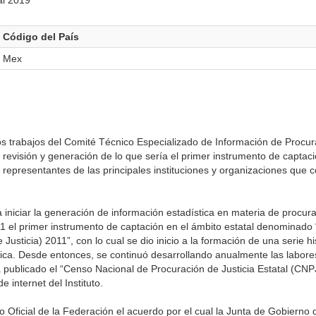
al 2019
Código del País
Mex
s trabajos del Comité Técnico Especializado de Información de Procura
e revisión y generación de lo que sería el primer instrumento de captac
s representantes de las principales instituciones y organizaciones que
a iniciar la generación de información estadística en materia de procura
11 el primer instrumento de captación en el ámbito estatal denominado
Justicia) 2011”, con lo cual se dio inicio a la formación de una serie h
ática. Desde entonces, se continuó desarrollando anualmente las labor
a publicado el “Censo Nacional de Procuración de Justicia Estatal (CN
 internet del Instituto.
io Oficial de la Federación el acuerdo por el cual la Junta de Gobierno