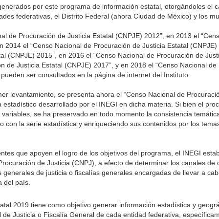
enerados por este programa de información estatal, otorgándoles el ca
dades federativas, el Distrito Federal (ahora Ciudad de México) y los mu
al de Procuración de Justicia Estatal (CNPJE) 2012”, en 2013 el “Cen
en 2014 el “Censo Nacional de Procuración de Justicia Estatal (CNPJE)
tal (CNPJE) 2015”, en 2016 el “Censo Nacional de Procuración de Just
n de Justicia Estatal (CNPJE) 2017”, y en 2018 el “Censo Nacional de
pueden ser consultados en la página de internet del Instituto.
imer levantamiento, se presenta ahora el “Censo Nacional de Procuració
stadístico desarrollado por el INEGI en dicha materia. Si bien el pr
s variables, se ha preservado en todo momento la consistencia temátic
o con la serie estadística y enriqueciendo sus contenidos por los tem
entes que apoyen el logro de los objetivos del programa, el INEGI estab
Procuración de Justicia (CNPJ), a efecto de determinar los canales de
 generales de justicia o fiscalías generales encargadas de llevar a cab
 del país.
atal 2019 tiene como objetivo generar información estadística y geográ
de Justicia o Fiscalía General de cada entidad federativa, específica