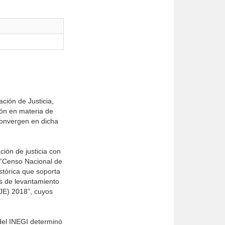
ción de Justicia,
ión en materia de
 convergen en dicha
ción de justicia con
 “Censo Nacional de
istórica que soporta
es de levantamiento
PJE) 2018”, cuyos
 del INEGI determinó