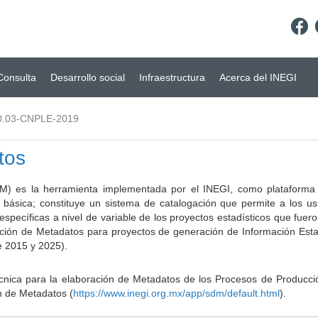
Consulta
Desarrollo social
Infraestructura
Acerca del INEGI
0.03-CNPLE-2019
tos
) es la herramienta implementada por el INEGI, como plataforma d
a básica; constituye un sistema de catalogación que permite a los u
 específicas a nivel de variable de los proyectos estadísticos que fu
ción de Metadatos para proyectos de generación de Información Estad
e 2015 y 2025).
ca para la elaboración de Metadatos de los Procesos de Producción
n de Metadatos (
https://www.inegi.org.mx/app/sdm/default.html
).