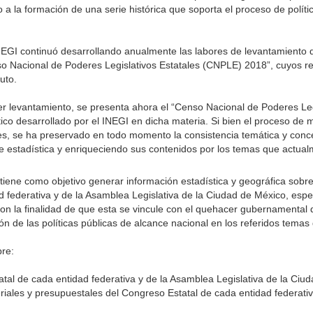
 a la formación de una serie histórica que soporta el proceso de políti
INEGI continuó desarrollando anualmente las labores de levantamiento d
so Nacional de Poderes Legislativos Estatales (CNPLE) 2018”, cuyos 
uto.
mer levantamiento, se presenta ahora el “Censo Nacional de Poderes Leg
co desarrollado por el INEGI en dicha materia. Si bien el proceso de 
les, se ha preservado en todo momento la consistencia temática y conc
ie estadística y enriqueciendo sus contenidos por los temas que actual
iene como objetivo generar información estadística y geográfica sobre 
federativa y de la Asamblea Legislativa de la Ciudad de México, espe
 con la finalidad de que esta se vincule con el quehacer gubernamental
 de las políticas públicas de alcance nacional en los referidos temas 
re:
atal de cada entidad federativa y de la Asamblea Legislativa de la Ciu
riales y presupuestales del Congreso Estatal de cada entidad federati