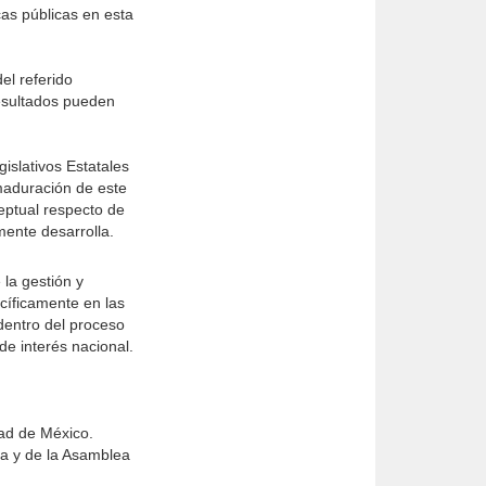
cas públicas en esta
el referido
resultados pueden
islativos Estatales
maduración de este
eptual respecto de
mente desarrolla.
la gestión y
cíficamente en las
 dentro del proceso
de interés nacional.
dad de México.
va y de la Asamblea