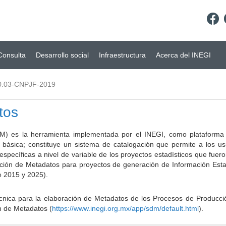
Consulta
Desarrollo social
Infraestructura
Acerca del INEGI
0.03-CNPJF-2019
tos
) es la herramienta implementada por el INEGI, como plataforma d
a básica; constituye un sistema de catalogación que permite a los u
 específicas a nivel de variable de los proyectos estadísticos que fu
ción de Metadatos para proyectos de generación de Información Estad
e 2015 y 2025).
ca para la elaboración de Metadatos de los Procesos de Producción
n de Metadatos (
https://www.inegi.org.mx/app/sdm/default.html
).