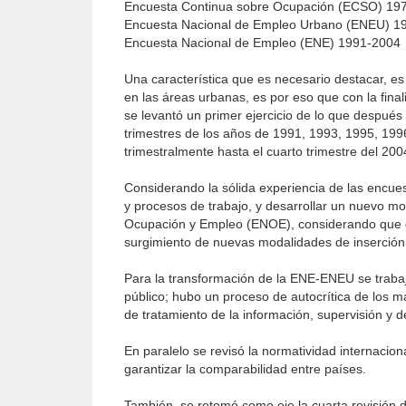
Encuesta Continua sobre Ocupación (ECSO) 19
Encuesta Nacional de Empleo Urbano (ENEU) 1
Encuesta Nacional de Empleo (ENE) 1991-2004
Una característica que es necesario destacar, e
en las áreas urbanas, es por eso que con la final
se levantó un primer ejercicio de lo que despué
trimestres de los años de 1991, 1993, 1995, 1996
trimestralmente hasta el cuarto trimestre del 200
Considerando la sólida experiencia de las encues
y procesos de trabajo, y desarrollar un nuevo m
Ocupación y Empleo (ENOE), considerando que d
surgimiento de nuevas modalidades de inserción 
Para la transformación de la ENE-ENEU se traba
público; hubo un proceso de autocrítica de los m
de tratamiento de la información, supervisión y 
En paralelo se revisó la normatividad internacion
garantizar la comparabilidad entre países.
También, se retomó como eje la cuarta revisión de