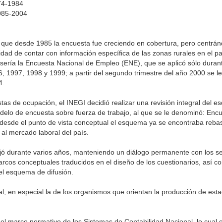
74-1984
985-2004
s que desde 1985 la encuesta fue creciendo en cobertura, pero centrá
idad de contar con información específica de las zonas rurales en el pa
s sería la Encuesta Nacional de Empleo (ENE), que se aplicó sólo dura
, 1997, 1998 y 1999; a partir del segundo trimestre del año 2000 se l
4.
tas de ocupación, el INEGI decidió realizar una revisión integral del 
odelo de encuesta sobre fuerza de trabajo, al que se le denominó: Enc
esde el punto de vista conceptual el esquema ya se encontraba rebas
al mercado laboral del país.
jó durante varios años, manteniendo un diálogo permanente con los s
arcos conceptuales traducidos en el diseño de los cuestionarios, así 
del esquema de difusión.
al, en especial la de los organismos que orientan la producción de esta
l marco normativo de los Sistemas de Contabilidad Nacional, lo cual co