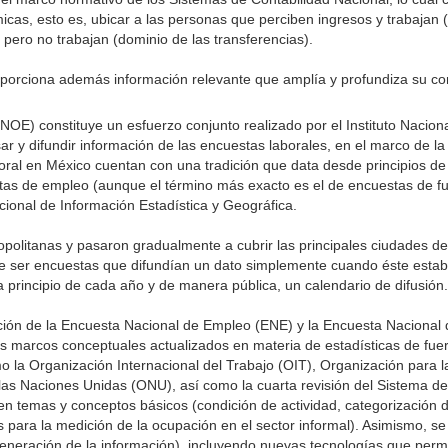
micas, esto es, ubicar a las personas que perciben ingresos y trabajan 
pero no trabajan (dominio de las transferencias).
porciona además información relevante que amplía y profundiza su co
E) constituye un esfuerzo conjunto realizado por el Instituto Naciona
ar y difundir información de las encuestas laborales, en el marco de la
aboral en México cuentan con una tradición que data desde principios de
s de empleo (aunque el término más exacto es el de encuestas de fue
cional de Información Estadística y Geográfica.
politanas y pasaron gradualmente a cubrir las principales ciudades del
e ser encuestas que difundían un dato simplemente cuando éste estaba
rincipio de cada año y de manera pública, un calendario de difusión.
ción de la Encuesta Nacional de Empleo (ENE) y la Encuesta Naciona
s marcos conceptuales actualizados en materia de estadísticas de fuer
o la Organización Internacional del Trabajo (OIT), Organización para l
as Naciones Unidas (ONU), así como la cuarta revisión del Sistema de
n temas y conceptos básicos (condición de actividad, categorización de
s para la medición de la ocupación en el sector informal). Asimismo, se
generación de la información), incluyendo nuevas tecnologías que permit