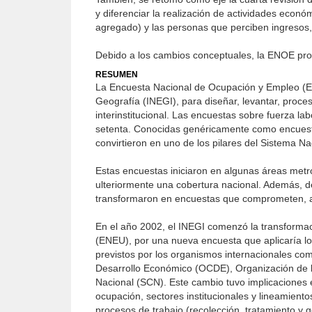
y diferenciar la realización de actividades econó
agregado) y las personas que perciben ingresos, 
Debido a los cambios conceptuales, la ENOE pro
RESUMEN
La Encuesta Nacional de Ocupación y Empleo (ENO
Geografía (INEGI), para diseñar, levantar, proces
interinstitucional. Las encuestas sobre fuerza l
setenta. Conocidas genéricamente como encuesta
convirtieron en uno de los pilares del Sistema Na
Estas encuestas iniciaron en algunas áreas metro
ulteriormente una cobertura nacional. Además, d
transformaron en encuestas que comprometen, a p
En el año 2002, el INEGI comenzó la transforma
(ENEU), por una nueva encuesta que aplicaría lo
previstos por los organismos internacionales com
Desarrollo Económico (OCDE), Organización de l
Nacional (SCN). Este cambio tuvo implicaciones e
ocupación, sectores institucionales y lineamiento
procesos de trabajo (recolección, tratamiento y 