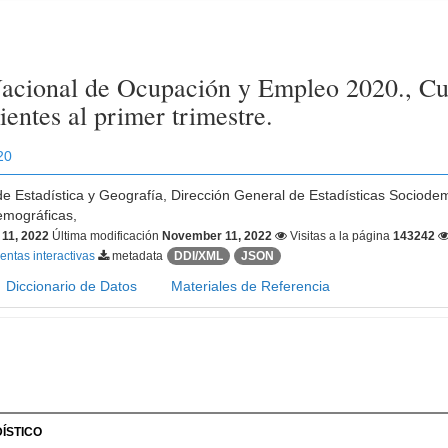
acional de Ocupación y Empleo 2020., Cue
entes al primer trimestre.
20
 de Estadística y Geografía, Dirección General de Estadísticas Sociode
emográficas,
11, 2022
Última modificación
November 11, 2022
Visitas a la página
143242
ntas interactivas
metadata
DDI/XML
JSON
Diccionario de Datos
Materiales de Referencia
ÍSTICO