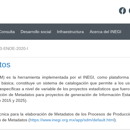
Consulta
Desarrollo social
Infraestructura
Acerca del INEGI
3-ENOE-2020-I
tos
) es la herramienta implementada por el INEGI, como plataforma d
a básica; constituye un sistema de catalogación que permite a los u
 específicas a nivel de variable de los proyectos estadísticos que fu
ción de Metadatos para proyectos de generación de Información Estad
e 2015 y 2025).
ca para la elaboración de Metadatos de los Procesos de Producción
n de Metadatos (
https://www.inegi.org.mx/app/sdm/default.html
).