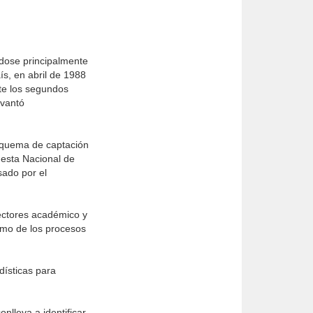
ndose principalmente
ís, en abril de 1988
nte los segundos
evantó
esquema de captación
uesta Nacional de
ado por el
ectores académico y
como de los procesos
dísticas para
nlleva a identificar