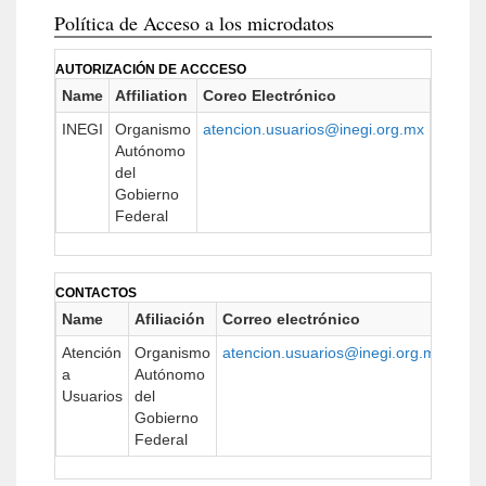
Política de Acceso a los microdatos
AUTORIZACIÓN DE ACCCESO
Name
Affiliation
Coreo Electrónico
URL
INEGI
Organismo
atencion.usuarios@inegi.org.mx
www.in
Autónomo
del
Gobierno
Federal
CONTACTOS
Name
Afiliación
Correo electrónico
UR
Atención
Organismo
atencion.usuarios@inegi.org.mx
http
a
Autónomo
Usuarios
del
Gobierno
Federal