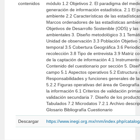
contenidos
módulo 1.2 Objetivos 2. El paradigma del medio ambiente y la
generación de información estadística. 2.1 El paradigma del medio
ambiente 2.2 Características de las estadísticas ambientales 2.3
Marcos ordenadores de las estadísticas ambientales 
Objetivos de Desarrollo Sostenible (ODS) y las 
ambientales 3. Diseño metodológico 3.1 Temática del módulo 3.2
Unidad de observación 3.3 Población Objetivo 3.4 Referencia
temporal 3.5 Cobertura Geográfica 3.6 Periodicidad 3.7 Método de
recolección 3.8 Tipo de entrevista 3.9 Matriz conceptual 4. Diseño
de la captación de información 4.1 Instrumento de captación 4.1.1
Contenido del cuestionario por sección 5. Diseño del operativo de
campo 5.1 Aspectos operativos 5.2 Estructura operativa 5.2.1
Responsabilidades y funciones generales de las
5.2.2 Figuras operativas del área de Geografía 6. Procesamiento d
la información 6.1 Criterios de validación primaria 6.2 Criterios de
validación secundaria 7. Diseño de los productos de difusión 7.1
Tabulados 7.2 Microdatos 7.2.1 Archivo descriptor 7.3 Metadatos
Glosario Bibliografía Cuestionario
Descargar
https://www.inegi.org.mx/rnm/index.php/catal