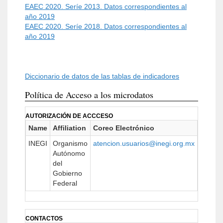
EAEC 2020. Seríe 2013. Datos correspondientes al
año 2019
EAEC 2020. Seríe 2018. Datos correspondientes al
año 2019
Diccionario de datos de las tablas de indicadores
Política de Acceso a los microdatos
AUTORIZACIÓN DE ACCCESO
Name
Affiliation
Coreo Electrónico
URL
INEGI
Organismo
atencion.usuarios@inegi.org.mx
https:/
Autónomo
del
Gobierno
Federal
CONTACTOS