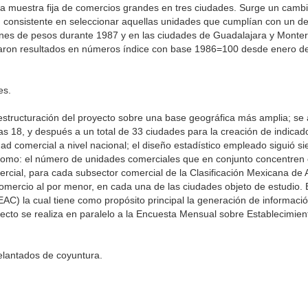
na muestra fija de comercios grandes en tres ciudades. Surge un cambi
ico, consistente en seleccionar aquellas unidades que cumplían con un d
ones de pesos durante 1987 y en las ciudades de Guadalajara y Monte
aron resultados en números índice con base 1986=100 desde enero de
es.
eestructuración del proyecto sobre una base geográfica más amplia; se 
as 18, y después a un total de 33 ciudades para la creación de indica
ad comercial a nivel nacional; el diseño estadístico empleado siguió si
ne como: el número de unidades comerciales que en conjunto concentre
rcial, para cada subsector comercial de la Clasificación Mexicana de 
omercio al por menor, en cada una de las ciudades objeto de estudio.
C) la cual tiene como propósito principal la generación de informació
royecto se realiza en paralelo a la Encuesta Mensual sobre Establecimie
elantados de coyuntura.