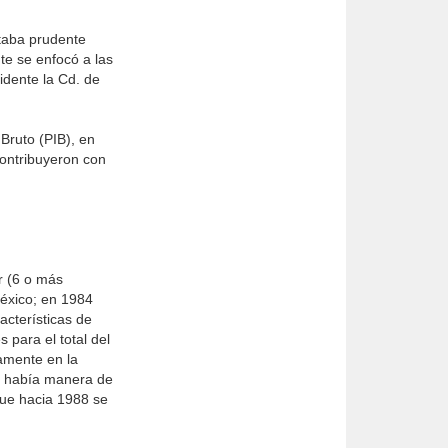
ltaba prudente
te se enfocó a las
idente la Cd. de
 Bruto (PIB), en
ontri­buyeron con
r (6 o más
éxico; en 1984
acterísticas de
s para el total del
amente en la
no había manera de
que hacia 1988 se