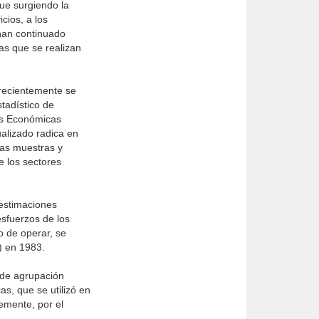
fue surgiendo la
cios, a los
 han continuado
as que se realizan
 recientemente se
tadístico de
as Económicas
alizado radica en
as muestras y
e los sectores
 estimaciones
esfuerzos de los
o de operar, se
) en 1983.
 de agrupación
s, que se utilizó en
temente, por el