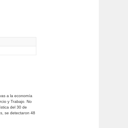
ivas a la economía
cio y Traba­jo. No
ística del 30 de
s, se de­tectaron 48