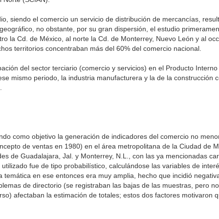
io, siendo el comercio un servicio de distribución de mercancías, resu
eográfico, no obstante, por su gran dispersión, el estudio primeramen
tro la Cd. de México, al norte la Cd. de Monterrey, Nuevo León y al occ
ichos territorios concentraban más del 60% del comercio nacional.
ipación del sector terciario (comercio y servicios) en el Producto Interno
ese mismo periodo, la industria manufacturera y la de la construcción c
.
ndo como objetivo la generación de indicadores del comercio no meno
ncepto de ventas en 1980) en el área metropolitana de la Ciudad de M
es de Guadalajara, Jal. y Monterrey, N.L., con las ya mencionadas car
utilizado fue de tipo probabilístico, calculándose las variables de interé
a temática en ese entonces era muy amplia, hecho que incidió negativ
blemas de directorio (se registraban las bajas de las muestras, pero 
erso) afectaban la estimación de totales; estos dos factores motivaron 