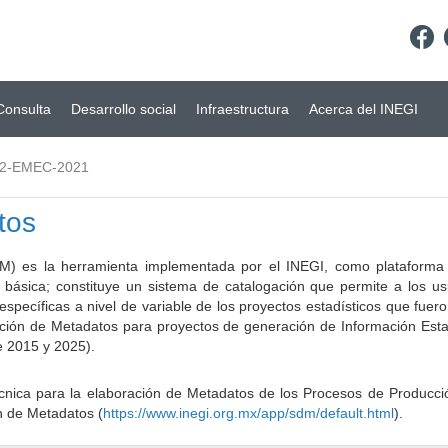
Consulta
Desarrollo social
Infraestructura
Acerca del INEGI
02-EMEC-2021
tos
) es la herramienta implementada por el INEGI, como plataforma d
a básica; constituye un sistema de catalogación que permite a los u
 específicas a nivel de variable de los proyectos estadísticos que fu
ción de Metadatos para proyectos de generación de Información Estad
e 2015 y 2025).
ca para la elaboración de Metadatos de los Procesos de Producción
n de Metadatos (
https://www.inegi.org.mx/app/sdm/default.html
).