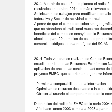
2011. A partir de este año, se plantea el redis
resultados en octubre 2014; lo más relevante se 
Se iniciaron los trabajos para modificar el detal
federativa y Sector de actividad comercial.
A pesar de que el cambio de cobertura geográfica
que se abandona el tradicional muestreo determin
beneficios del cambio se ensayó con la Encuest
absolutos para 20 dominios de estudio probabilís
comercial, códigos de cuatro dígitos del SCIAN.
2014. Toda vez que se realizan los Censos Econó
estudio, por lo que las Encuestas Económicas Nac
aplicación de encuestas continuas, así como de l
proyecto EMEC, que se orientan a generar informa
- Permitir la comparabilidad de la información
- Optimizar los recursos destinados a la captaci
- Ofrecer al usuario el comportamiento de la ec
Diferencias del rediseño EMEC de la serie 2004 
- Año base: antes 2003 cambia a 2008 a partir d