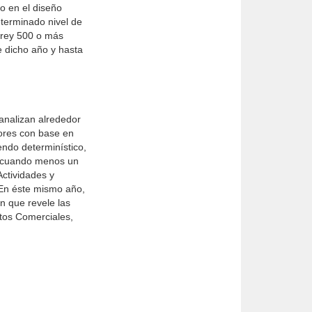
o en el diseño
eterminado nivel de
rrey 500 o más
 dicho año y hasta
analizan alrededor
dores con base en
endo determinístico,
n cuando menos un
Actividades y
 En éste mismo año,
n que revele las
ntos Comerciales,