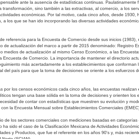
is­pensable ante la ausencia de estadísticas continuas. Paulatinamente 
 transformación, sino tam­bién a las extractivas, al comercio, a los servi
 acti­vidades económicas. Por tal motivo, cada cinco años, desde 1930,
a los que se han ido incor­porando las diversas actividades económic
e referencia para la Encuesta de Comercio desde sus inicios (1983),
o de actualización del marco a partir de 2015 denominado: Registro Es
mo medios de actualización al mismo Censo Económico, a las Encuest
la Encuesta de Comercio. La importancia de mantener el directorio actu
eguimiento más acertadamente a los establecimientos que conforman l
al del país para que la toma de decisiones se oriente a los esfuerzos d
s por los censos económicos cada cinco años, las encuestas realizan
íticos tengan una base sólida en la toma de decisiones y orienten los 
necesidad de contar con estadísticas que muestren su evolución y mod
ia con la Encuesta Mensual sobre Establecimientos Comerciales (EMEC
io de los sectores comerciales con mediciones basadas en categorías
o ha sido el caso de la Clasificación Mexicana de Actividades Económica
idades y Productos, que fue el referente en los años 90's y, más recien
el Norte (SCIAN).