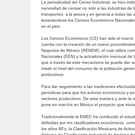
La periodicidad del Censo Industrial, se hizo ind
necesidad de censar no sólo a las industrias de la
transportes, a la pesca y en general a todas las
levantándose los Censos Económicos Nacionales, 
en el país.
Los Censos Económicos (CE) han sido el marco d
cuenta con la creación de un nuevo procedimient
Negocios de México (RENEM), el cual utiliza co
Nacionales (EEN) y la actualización mensual de 
que a través de este mecanismo se puede dar s
medir el nivel del consumo de la población gener
productivos.
Para dar seguimiento a las mediciones efectuada
periódicas para que los actores económicos y pol
sectores productivos. De esta manera y ante la 
pone en marcha en México el pro­yecto que inic
Tradicionalmente la EMEC ha conducido el estud
definidas por los clasificadores económicos, com
los años 80's, la Clasificación Mexicana de Activ
Sistema de Clasificación Industrial de América d