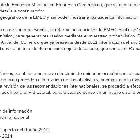
eño de la Encuesta Mensual en Empresas Comerciales, que se concreta c
detalla a continuación:
le geográfico de la EMEC y así poder mostrar a los usuarios información
 es de suma relevancia, la reforma sustancial en la EMEC es al diseño
ístico, para generar resultados mediante el muestreo probabilístico. P
a Anual del Comercio que ya presenta desde 2011 información del añ
ticos de un total de 40 dominios objeto de estudio, que son en sí Rama
micos, se obtiene un nuevo directorio de unidades económicas, el cual
ionales proceden a la revisión de sus objetivos y, además, con la expe
a revisión de las recomendaciones internacionales, se procedió a efec
ción para el PIB Estatal, para lo cual se pensó en un nuevo diseño es
ón de información
onomía nacional
respecto del diseño 2010:
e 2014