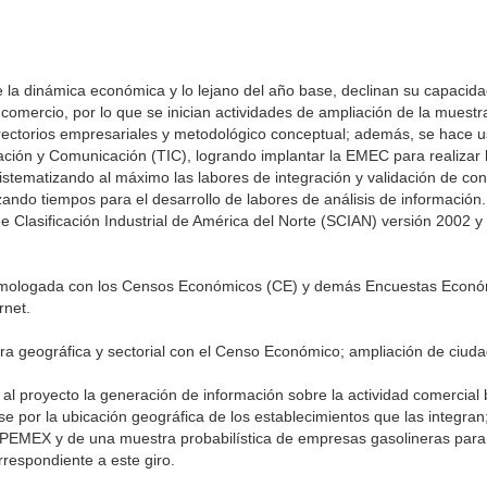
 la dinámica económica y lo lejano del año base, declinan su capacida
 comercio, por lo que se inician actividades de ampliación de la muestr
 directorios empresariales y metodológico conceptual; además, se hace u
ión y Comunicación (TIC), logrando implantar la EMEC para realizar 
istematizando al máximo las labores de integración y validación de co
ando tiempos para el desarrollo de labores de análisis de información.
e Clasificación Industrial de América del Norte (SCIAN) versión 2002 y 
omologada con los Censos Económicos (CE) y demás Encuestas Económ
rnet.
tura geográfica y sectorial con el Censo Económico; ampliación de ciud
l proyecto la generación de información sobre la actividad comercia
se por la ubicación geográfica de los establecimientos que las integra
de PEMEX y de una muestra probabilística de empresas gasolineras para 
rrespondiente a este giro.