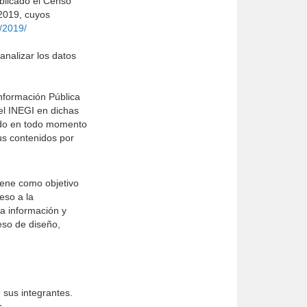
blicado el Censo
2019, cuyos
/2019/
analizar los datos
Información Pública
el INEGI en dichas
vado en todo momento
us contenidos por
iene como objetivo
eso a la
a información y
eso de diseño,
e sus integrantes.
s.