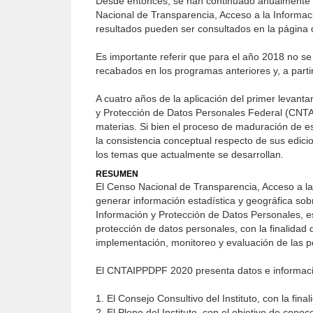
Desde entonces, se han continuado anualmente l
Nacional de Transparencia, Acceso a la Informa
resultados pueden ser consultados en la página de
Es importante referir que para el año 2018 no se 
recabados en los programas anteriores y, a partir
A cuatro años de la aplicación del primer levant
y Protección de Datos Personales Federal (CNTA
materias. Si bien el proceso de maduración de e
la consistencia conceptual respecto de sus edici
los temas que actualmente se desarrollan.
RESUMEN
El Censo Nacional de Transparencia, Acceso a la
generar información estadística y geográfica sob
Información y Protección de Datos Personales, e
protección de datos personales, con la finalidad
implementación, monitoreo y evaluación de las po
El CNTAIPPDPF 2020 presenta datos e informaci
1. El Consejo Consultivo del Instituto, con la fina
2. El Pleno del Instituto, con el objetivo de conoc