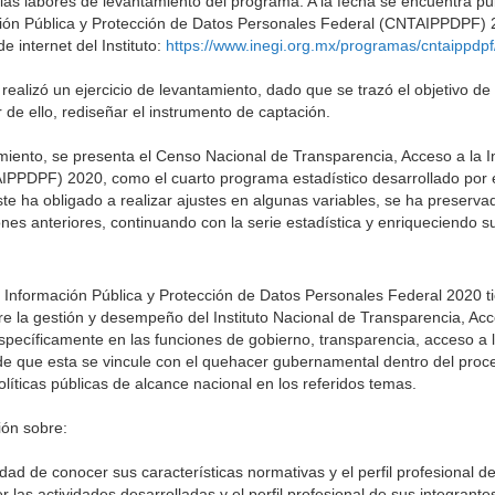
as labores de levantamiento del programa. A la fecha se encuentra pu
ción Pública y Protección de Datos Personales Federal (CNTAIPPDPF) 
 internet del Instituto:
https://www.inegi.org.mx/programas/cntaippdpf
realizó un ejercicio de levantamiento, dado que se trazó el objetivo de 
 de ello, rediseñar el instrumento de captación.
amiento, se presenta el Censo Nacional de Transparencia, Acceso a la 
IPPDPF) 2020, como el cuarto programa estadístico desarrollado por 
ste ha obligado a realizar ajustes en algunas variables, se ha preser
ones anteriores, continuando con la serie estadística y enriqueciendo s
 Información Pública y Protección de Datos Personales Federal 2020 t
re la gestión y desempeño del Instituto Nacional de Transparencia, Acc
specíficamente en las funciones de gobierno, transparencia, acceso a l
 de que esta se vincule con el quehacer gubernamental dentro del proc
líticas públicas de alcance nacional en los referidos temas.
ón sobre:
lidad de conocer sus características normativas y el perfil profesional d
er las actividades desarrolladas y el perfil profesional de sus integrante