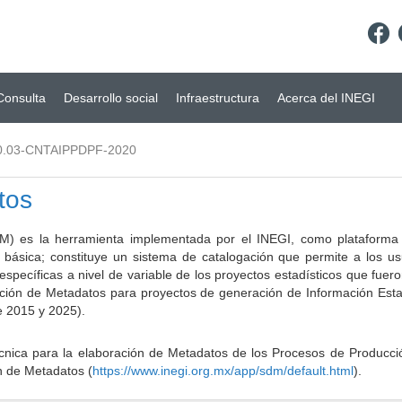
Consulta
Desarrollo social
Infraestructura
Acerca del INEGI
0.03-CNTAIPPDPF-2020
tos
) es la herramienta implementada por el INEGI, como plataforma d
a básica; constituye un sistema de catalogación que permite a los u
 específicas a nivel de variable de los proyectos estadísticos que fu
ción de Metadatos para proyectos de generación de Información Estad
e 2015 y 2025).
ca para la elaboración de Metadatos de los Procesos de Producción
n de Metadatos (
https://www.inegi.org.mx/app/sdm/default.html
).