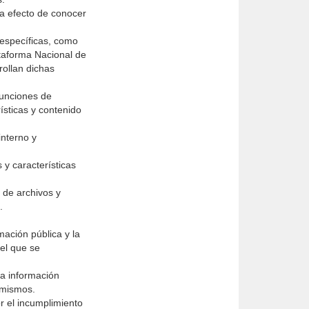
 a efecto de conocer
s específicas, como
ataforma Nacional de
rollan dichas
funciones de
ísticas y contenido
interno y
 y características
n de archivos y
.
mación pública y la
 el que se
la información
s mismos.
r el incumplimiento