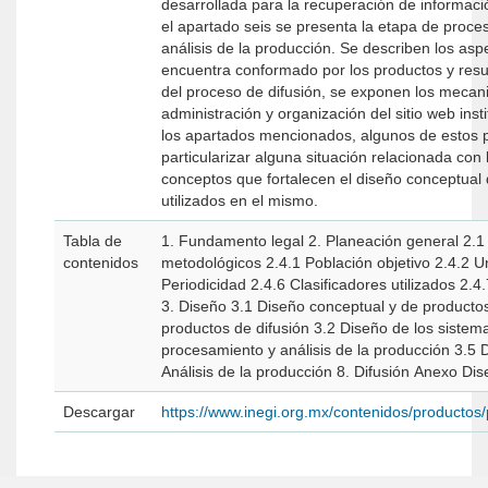
desarrollada para la recuperación de información; y las actividades de conclusión del operativo y fechas de término de este. En
el apartado seis se presenta la etapa de procesamien
análisis de la producción. Se describen los aspectos re
encuentra conformado por los productos y resultados del program
del proceso de difusión, se exponen los mecanismos utilizados para la ges
administración y organización del sitio web institucional. Considerando la naturaleza de la información des
los apartados mencionados, algunos de estos pueden presentar secciones adicionales (anexos) a efecto de describir o
particularizar alguna situación relacionada con los mismos. Por último, se presenta un glosario que detalla los principales
conceptos que fortalecen el diseño conceptual del censo, con el fin de generar una correcta interpretación de los 
utilizados en el mismo.
Tabla de
1. Fundamento legal 2. Planeación general 2.1 Antecedentes 2.2 Objetivo general 2.3 Objetivos específicos 2.4 Aspectos
contenidos
metodológicos 2.4.1 Población objetivo 2.4.2 Unidades de análisis 2.4.3 Cobertura geográfica 2.4.4 Referencia temporal 2.4.5
Periodicidad 2.4.6 Clasificadores utilizados 2.4.7 Informantes 2.4.8 Resultados esperados 2.5 Programa general de actividades
3. Diseño 3.1 Diseño conceptual y de productos de difusión 3.1.1 Diseño estratégico 3.1.2 Diseño conceptual 3.1.3 Diseño de los
productos de difusión 3.2 Diseño de los sistemas de producción y los flujos de trabajo 3.3 Diseño de la captación 3.4 Diseño del
procesamiento y análisis de la producción 3.5 Diseño del esquema de difusión 4. Construcción 5. Captación 6. Procesamiento 7.
Descargar
https://www.inegi.org.mx/contenidos/producto