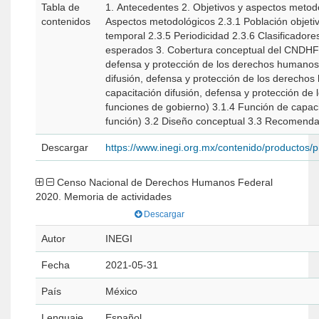
Tabla de
1. Antecedentes 2. Objetivos y aspectos metodológicos del CNDHF 2020 2.1 Objetivo general 2.2 Objetivos específicos 2.3
contenidos
Aspectos metodológicos 2.3.1 Población objetivo 2.3.2 Unidades de análisis 2.3.3 Cobertura geográfica 2.3.4 Referencia
temporal 2.3.5 Periodicidad 2.3.6 Clasificadores utilizados 2.3.7 Informantes 2.3.8 Instrumento de captación 2.3.9 Resultados
esperados 3. Cobertura conceptual del CNDHF 2020 3.1 Información gubernamental de la función de capacitac
defensa y protección de los derechos humanos 
difusión, defensa y protección de los derechos humanos protección de los derechos humanos (gestion
capacitación difusión, defensa y protección de los derechos humanos protección
funciones de gobierno) 3.1.4 Función de capaci
Descargar
https://www.inegi.org.mx/contenido/productos
Censo Nacional de Derechos Humanos Federal
2020. Memoria de actividades
Descargar
Autor
INEGI
Fecha
2021-05-31
País
México
Lenguaje
Español