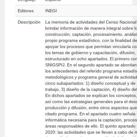
Editores
INEGI
Descripción
La memoria de actividades del Censo Nacional
brindar información de manera integral sobre l
construcción, captación, procesamiento, análisi
propio programa estadístico, con la finalidad de 
apoyar los procesos que permitan vincularla con
los temas de gobierno y capacitación, difusión, defensa y p
estructurado en ocho apartados. El primero contiene el fun
SNIGSPIJ. En el segundo apartado se abordan los element
los antecedentes del referido programa estadístico y detal
metodológicos y programa general de actividades. El apartado tercero corresponde al diseño del CNDHF 2020, y se 
cinco subapartados: 1) diseño conceptual y de productos de difusión, 2) diseño de los sistemas de producción y los flujos de
trabajo, 3) diseño de la captación, 4) diseño del procesamiento y análisis de la producción y 5) diseño del esquema de difusión.
En dichos apartados se explican los conceptos, metodologías, instrumentos de captación, protocolos y canales de intercambio,
así como las estrategias generales para el desarrollo de las fases de construcción, captación, procesamiento, análisis de la
producción y difusión, entre otros aspectos que se consideren relevantes dentro del proceso de producción de información del
citado programa. En el apartado cuatro señala de forma general las actividades de construcción y prueba de la infraestructura
informática necesaria para la captación, procesamiento, análisis y difusión del CNDHF 2020, las herramientas desarrolladas y las
áreas responsables de ello. El quinto apartado describe la forma en que se desarrolló el operativo de levantamiento del CNDHF
2020: las actividades que se llevan a cabo de manera previa al inicio; la organización, coordinación y dinámica establecida y