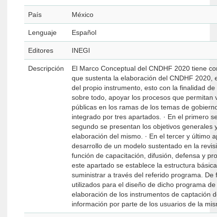
País
México
Lenguaje
Español
Editores
INEGI
Descripción
El Marco Conceptual del CNDHF 2020 tiene como
que sustenta la elaboración del CNDHF 2020, es
del propio instrumento, esto con la finalidad de 
sobre todo, apoyar los procesos que permitan v
públicas en los ramas de los temas de gobierno 
integrado por tres apartados. · En el primero se ofrece una breve descripción de los antecedentes del CNDHF 2020. · En el
segundo se presentan los objetivos generales y específicos, así como los ele
elaboración del mismo. · En el tercer y último apartado se define la cobertura conceptual del CNDHF 2020 a partir del
desarrollo de un modelo sustentado en la revisión documental realizada que permite
función de capacitación, difusión, defensa y protección de los derechos humanos dentro del Estado Mexicano. Asimismo, en
este apartado se establece la estructura básica de los temas, categorías, var
suministrar a través del referido programa. De forma adicional, se señalan los referentes internacionales sobre el tema que son
utilizados para el diseño de dicho programa de información. Como complemento, se describen lo
elaboración de los instrumentos de captación del CNDHF 2020, ello con la finalidad de facilitar la comprensión y uso de la
información por parte de los usuarios de la mi