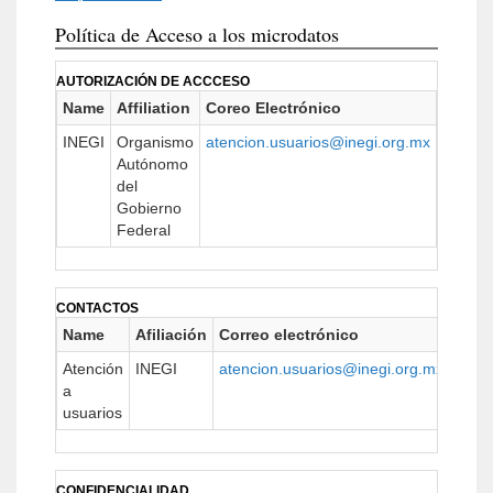
Política de Acceso a los microdatos
AUTORIZACIÓN DE ACCCESO
Name
Affiliation
Coreo Electrónico
URL
INEGI
Organismo
atencion.usuarios@inegi.org.mx
http://
Autónomo
del
Gobierno
Federal
CONTACTOS
Name
Afiliación
Correo electrónico
URL
Atención
INEGI
atencion.usuarios@inegi.org.mx
https
a
usuarios
CONFIDENCIALIDAD