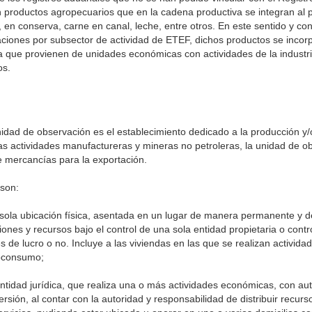
productos agropecuarios que en la cadena productiva se integran al 
en conserva, carne en canal, leche, entre otros. En este sentido y co
aciones por subsector de actividad de ETEF, dichos productos se incor
a que provienen de unidades económicas con actividades de la industri
os.
nidad de observación es el establecimiento dedicado a la producción y/
as actividades manufactureras y mineras no petroleras, la unidad de o
e mercancías para la exportación.
 son:
ola ubicación física, asentada en un lugar de manera permanente y d
iones y recursos bajo el control de una sola entidad propietaria o cont
s de lucro o no. Incluye a las viviendas en las que se realizan activid
toconsumo;
tidad jurídica, que realiza una o más actividades económicas, con a
rsión, al contar con la autoridad y responsabilidad de distribuir recur