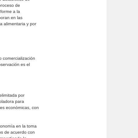
proceso de
nforme a la
poran en las
a alimentaria y por
o comercialización
bservación es el
elimitada por
roladora para
ades económicas, con
utonomía en la toma
sos de acuerdo con