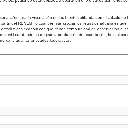
ervicios, pudiendo estar ubicada u operar en uno o varios domicilios c
rvación para la vinculación de las fuentes utilizadas en el cálculo de 
artir del RENEM, lo cual permite asociar los registros aduanales que
estadísticas económicas que tienen como unidad de observación al es
 identificar donde se origina la producción de exportación, lo cual con
mercancías a las entidades federativas.