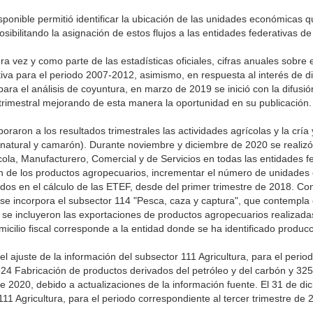
isponible permitió identificar la ubicación de las unidades económicas q
ibilitando la asignación de estos flujos a las entidades federativas de
a vez y como parte de las estadísticas oficiales, cifras anuales sobre e
iva para el periodo 2007-2012, asimismo, en respuesta al interés de d
ra el análisis de coyuntura, en marzo de 2019 se inició con la difusió
trimestral mejorando de esta manera la oportunidad en su publicación.
oraron a los resultados trimestrales las actividades agrícolas y la cría
natural y camarón). Durante noviembre y diciembre de 2020 se realizó
la, Manufacturero, Comercial y de Servicios en todas las entidades fe
igen de los productos agropecuarios, incrementar el número de unidade
os en el cálculo de las ETEF, desde del primer trimestre de 2018. Co
1 se incorpora el subsector 114 "Pesca, caza y captura", que contempla
 se incluyeron las exportaciones de productos agropecuarios realizada
icilio fiscal corresponde a la entidad donde se ha identificado producc
el ajuste de la información del subsector 111 Agricultura, para el peri
24 Fabricación de productos derivados del petróleo y del carbón y 325
tre 2020, debido a actualizaciones de la información fuente. El 31 de d
111 Agricultura, para el periodo correspondiente al tercer trimestre de 