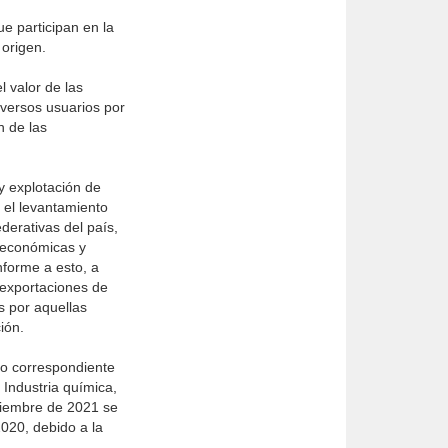
ue participan en la
 origen.
l valor de las
iversos usuarios por
n de las
 y explotación de
 el levantamiento
derativas del país,
s económicas y
nforme a esto, a
 exportaciones de
s por aquellas
ión.
odo correspondiente
 Industria química,
iciembre de 2021 se
2020, debido a la