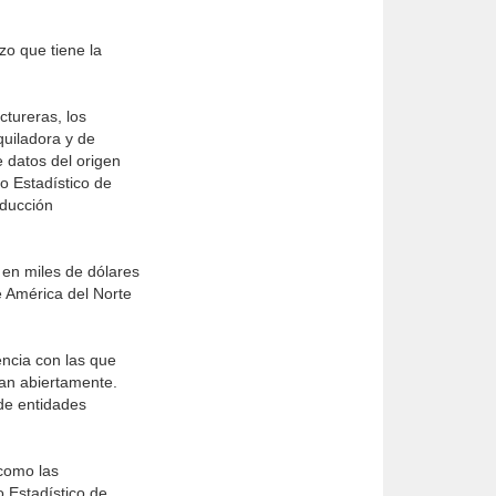
zo que tiene la
ctureras, los
quiladora y de
 datos del origen
ro Estadístico de
oducción
 en miles de dólares
e América del Norte
encia con las que
tan abiertamente.
 de entidades
 como las
o Estadístico de