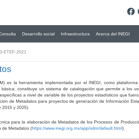
Consulta
Desarrollo social
Infraestructura
Acerca del INEGI
3-ETEF-2021
tos
) es la herramienta implementada por el INEGI, como plataforma d
a básica; constituye un sistema de catalogación que permite a los u
 específicas a nivel de variable de los proyectos estadísticos que fu
ción de Metadatos para proyectos de generación de Información Estad
e 2015 y 2025).
ca para la elaboración de Metadatos de los Procesos de Producción
n de Metadatos (
https://www.inegi.org.mx/app/sdm/default.html
).