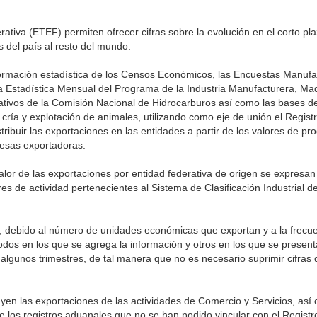
ativa (ETEF) permiten ofrecer cifras sobre la evolución en el corto pla
 del país al resto del mundo.
información estadística de los Censos Económicos, las Encuestas Manufa
la Estadística Mensual del Programa de la Industria Manufacturera, Ma
rativos de la Comisión Nacional de Hidrocarburos así como las bases de
a cría y explotación de animales, utilizando como eje de unión el Regist
ibuir las exportaciones en las entidades a partir de los valores de pr
resas exportadoras.
alor de las exportaciones por entidad federativa de origen se expresan
 de actividad pertenecientes al Sistema de Clasificación Industrial d
d, debido al número de unidades económicas que exportan y a la frecu
riodos en los que se agrega la información y otros en los que se presen
 algunos trimestres, de tal manera que no es necesario suprimir cifras
uyen las exportaciones de las actividades de Comercio y Servicios, así
 los registros aduanales que no se han podido vincular con el Registr