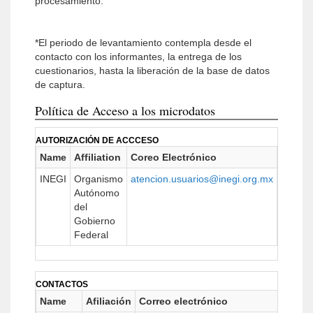
procesamiento.
*El periodo de levantamiento contempla desde el
contacto con los informantes, la entrega de los
cuestionarios, hasta la liberación de la base de datos
de captura.
Política de Acceso a los microdatos
AUTORIZACIÓN DE ACCCESO
Name
Affiliation
Coreo Electrónico
URL
INEGI
Organismo
atencion.usuarios@inegi.org.mx
https:/
Autónomo
del
Gobierno
Federal
CONTACTOS
Name
Afiliación
Correo electrónico
URL