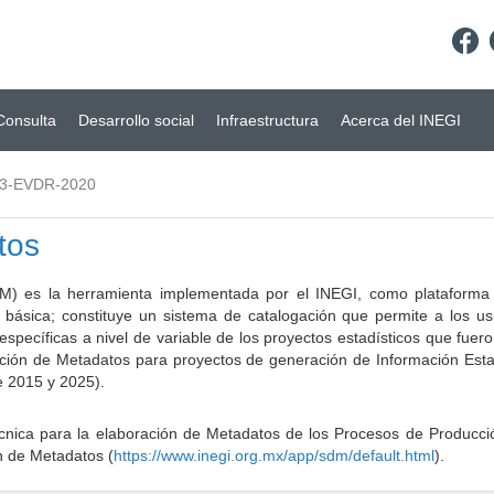
Consulta
Desarrollo social
Infraestructura
Acerca del INEGI
03-EVDR-2020
tos
) es la herramienta implementada por el INEGI, como plataforma d
a básica; constituye un sistema de catalogación que permite a los u
 específicas a nivel de variable de los proyectos estadísticos que fu
ción de Metadatos para proyectos de generación de Información Estad
e 2015 y 2025).
ca para la elaboración de Metadatos de los Procesos de Producción
n de Metadatos (
https://www.inegi.org.mx/app/sdm/default.html
).