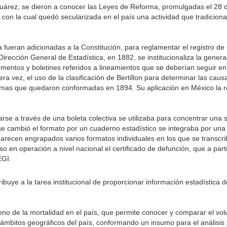
Juárez, se dieron a conocer las Leyes de Reforma, promulgadas el 28 d
il, con la cual quedó secularizada en el país una actividad que tradicio
ueran adicionadas a la Constitución, para reglamentar el registro de l
 Dirección General de Estadística, en 1882, se institucionaliza la gener
umentos y boletines referidos a lineamientos que se deberían seguir en
ra vez, el uso de la clasificación de Bertillon para determinar las caus
ismas que quedaron conformadas en 1894. Su aplicación en México la re
se a través de una boleta colectiva se utilizaba para concentrar una 
se cambió el formato por un cuaderno estadístico se integraba por una
aparecen engrapados varios formatos individuales en los que se transcri
 en operación a nivel nacional el certificado de defunción, que a part
EGI.
ibuye a la tarea institucional de proporcionar información estadística d
eno de la mortalidad en el país, que permite conocer y comparar el vo
es ámbitos geográficos del país, conformando un insumo para el análisis