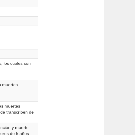
s, los cuales son
as muertes
las muertes
nde transcriben de
función y muerte
nores de 5 años,