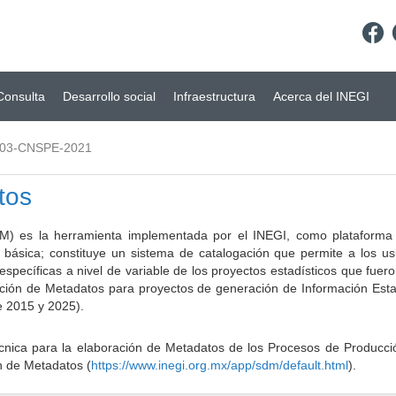
Consulta
Desarrollo social
Infraestructura
Acerca del INEGI
.03-CNSPE-2021
tos
) es la herramienta implementada por el INEGI, como plataforma d
a básica; constituye un sistema de catalogación que permite a los u
 específicas a nivel de variable de los proyectos estadísticos que fu
ción de Metadatos para proyectos de generación de Información Estad
e 2015 y 2025).
ca para la elaboración de Metadatos de los Procesos de Producción
n de Metadatos (
https://www.inegi.org.mx/app/sdm/default.html
).