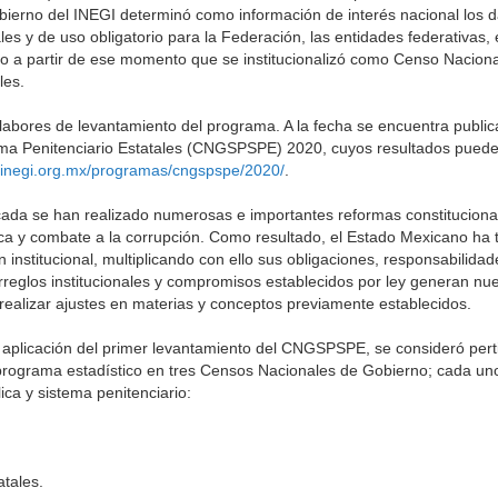
obierno del INEGI determinó como información de interés nacional los 
es y de uso obligatorio para la Federación, las entidades federativas, e
do a partir de ese momento que se institucionalizó como Censo Nacion
les.
abores de levantamiento del programa. A la fecha se encuentra publi
ema Penitenciario Estatales (CNGSPSPE) 2020, cuyos resultados puede
.inegi.org.mx/programas/cngspspe/2020/
.
cada se han realizado numerosas e importantes reformas constitucional
ca y combate a la corrupción. Como resultado, el Estado Mexicano ha 
n institucional, multiplicando con ello sus obligaciones, responsabilidad
arreglos institucionales y compromisos establecidos por ley generan n
 realizar ajustes en materias y conceptos previamente establecidos.
a aplicación del primer levantamiento del CNGSPSPE, se consideró pert
programa estadístico en tres Censos Nacionales de Gobierno; cada uno
ica y sistema penitenciario:
atales.