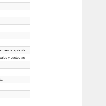
ercancía apócrifa
ículos y custodias
tal