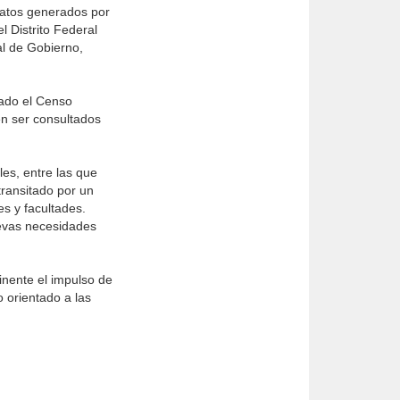
datos generados por
l Distrito Federal
al de Gobierno,
cado el Censo
n ser consultados
es, entre las que
transitado por un
es y facultades.
uevas necesidades
inente el impulso de
 orientado a las