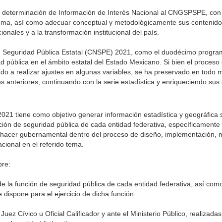
 determinación de Información de Interés Nacional al CNGSPSPE, con l
 tema, así como adecuar conceptual y metodológicamente sus contenido
onales y a la transformación institucional del país.
e Seguridad Pública Estatal (CNSPE) 2021, como el duodécimo program
d pública en el ámbito estatal del Estado Mexicano. Si bien el proces
ado a realizar ajustes en algunas variables, se ha preservado en todo
s anteriores, continuando con la serie estadística y enriqueciendo sus
021 tiene como objetivo generar información estadística y geográfica s
ión de seguridad pública de cada entidad federativa, específicamente 
quehacer gubernamental dentro del proceso de diseño, implementación, 
acional en el referido tema.
bre:
 de la función de seguridad pública de cada entidad federativa, así com
dispone para el ejercicio de dicha función.
ez Cívico u Oficial Calificador y ante el Ministerio Público, realizadas 